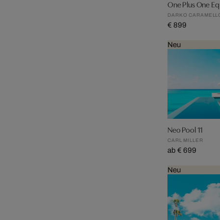
One Plus One Equ
DARKO CARAMELLO
€ 899
Neu
Neo Pool 11
CARL MILLER
ab € 699
Neu