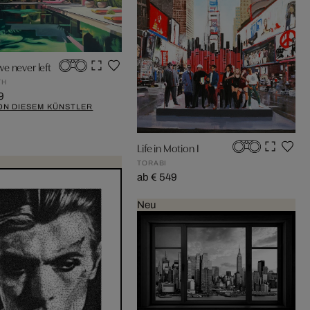
e never left
TH
9
ON DIESEM KÜNSTLER
Life in Motion I
TORABI
ab € 549
Neu