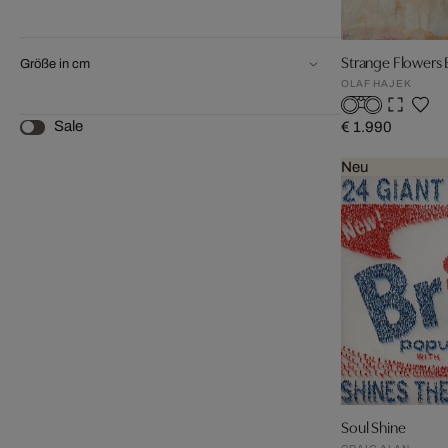
Strange Flowers 
Größe in cm
OLAF HAJEK
Sale
€ 1.990
Neu
Soul Shine