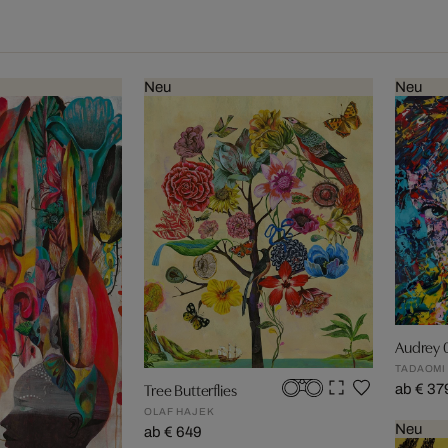
Neu
Neu
Audrey 
TADAOMI
Tree Butterflies
ab € 37
OLAF HAJEK
Neu
ab € 649