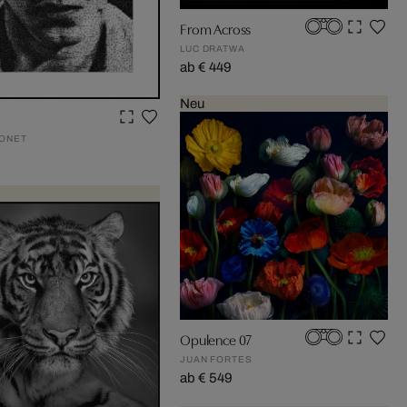
From Across
LUC DRATWA
ab € 449
Neu
ONET
Opulence 07
JUAN FORTES
ab € 549