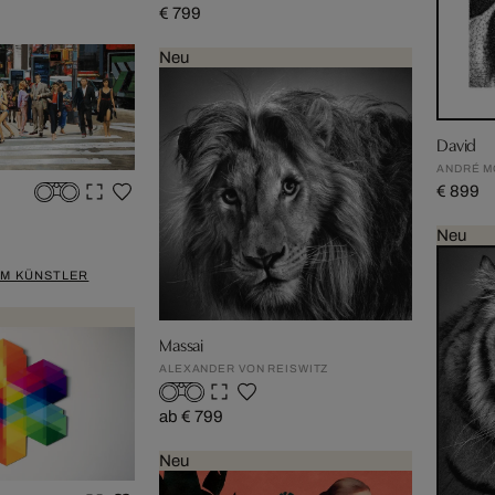
€ 799
Neu
David
ANDRÉ M
€ 899
Neu
EM KÜNSTLER
Massai
ALEXANDER VON REISWITZ
ab € 799
Neu