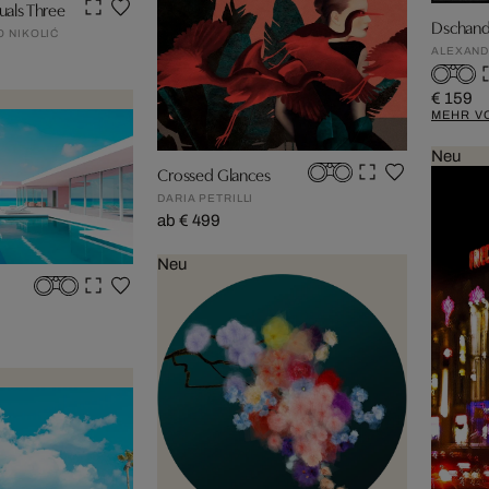
als Three
Dschand
 NIKOLIĆ
ALEXAND
€ 159
MEHR V
Neu
Crossed Glances
DARIA PETRILLI
ab € 499
Neu