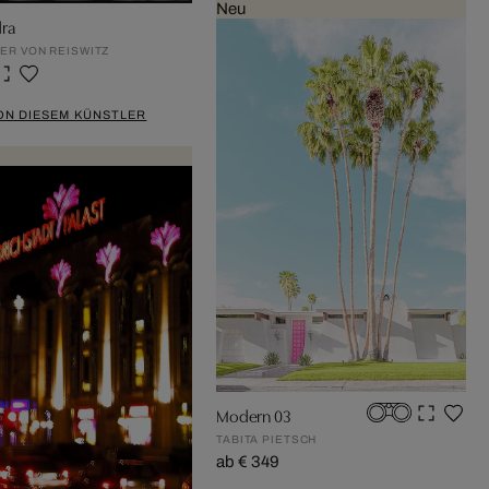
Neu
ra
ER VON REISWITZ
ON DIESEM KÜNSTLER
Modern 03
TABITA PIETSCH
ab € 349