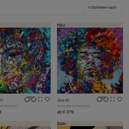
Sortieren nach
Neu
03
Jimi 48
 KAWASAKI
TADAOMI KAWASAKI
9
ab € 379
Sale