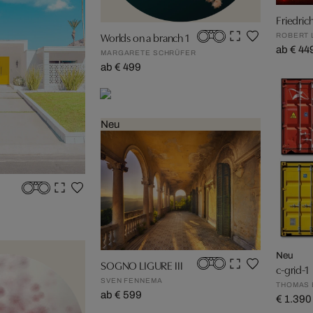
Friedric
Worlds on a branch 1
ROBERT 
ab € 44
MARGARETE SCHRÜFER
ab € 499
Neu
Neu
SOGNO LIGURE III
c-grid-1
SVEN FENNEMA
THOMAS 
ab € 599
€ 1.390