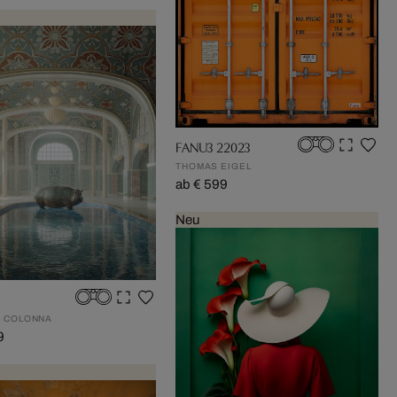
FANU3 22023
THOMAS EIGEL
ab € 599
Neu
 COLONNA
9