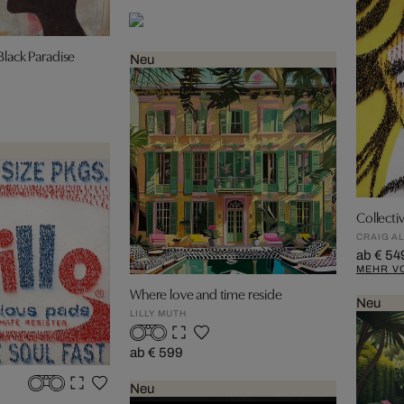
Black Paradise
Neu
Collecti
CRAIG A
ab € 54
MEHR V
Where love and time reside
Neu
LILLY MUTH
ab € 599
Neu