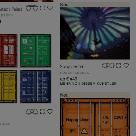
Neu
hstadt-Palast
LEBECK
9
Sony Center
ROBERT LEBECK
ab € 449
MEHR VON DIESEM KÜNSTLER
Neu
EIGEL