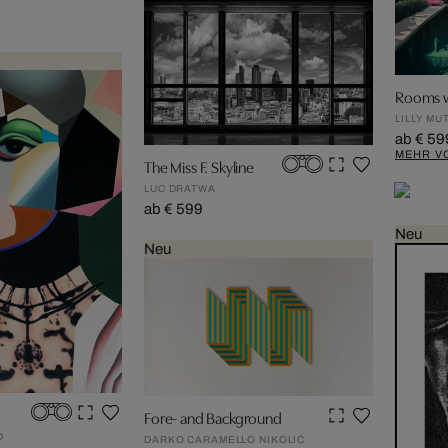
Rooms w
LILLY MU
ab € 59
MEHR V
The Miss F. Skyline
LUC DRATWA
ab € 599
Neu
Neu
Fore- and Background
D
DARKO CARAMELLO NIKOLIĆ