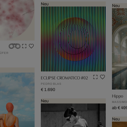
Neu
Neu
ÜFER
ECLIPSE CROMATICO #02
PEDRO BLAS
€ 1.690
Hippo
Neu
MASSIMO
ab € 49
Neu