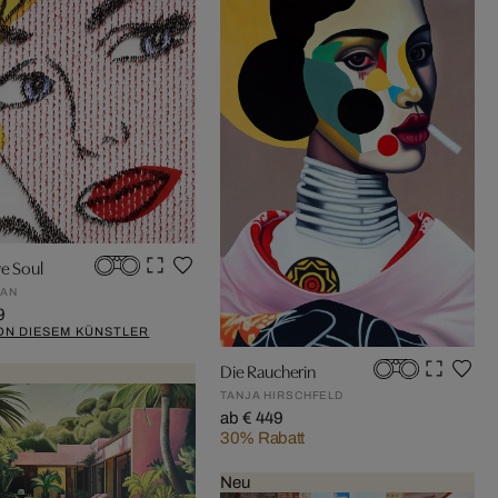
ve Soul
LAN
9
ON DIESEM KÜNSTLER
Die Raucherin
TANJA HIRSCHFELD
ab € 449
30% Rabatt
Neu