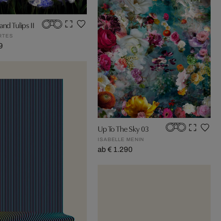
nd Tulips II
RTES
9
Up To The Sky 03
ISABELLE MENIN
ab € 1.290