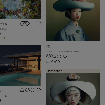
f Life
LEMAY
9
att
Gi
MARTA CONTRERAS SIMÓ
ab € 449
Bestseller
hts
ARTE
9