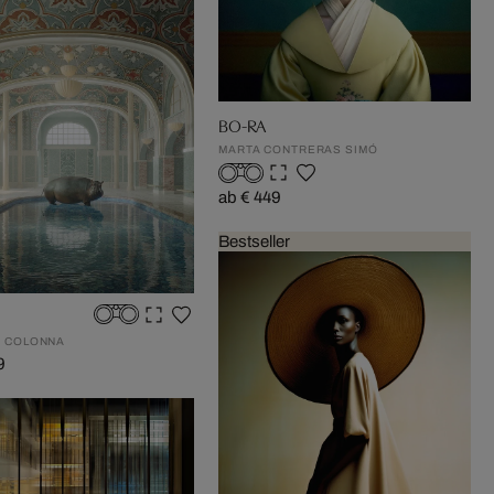
BO-RA
MARTA CONTRERAS SIMÓ
ab € 449
Bestseller
 COLONNA
9