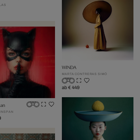
LAS
WINDA
MARTA CONTRERAS SIMÓ
ab € 449
an
INSPAN
9