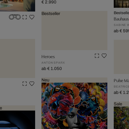
€ 2.990
Bestselle
Bestseller
Bauhaus
SABINE 
ab € 59
Heroes
ANTON SPARX
ab € 1.050
Pulse M
Neu
BEATRIC
ab € 1.
Sale
e