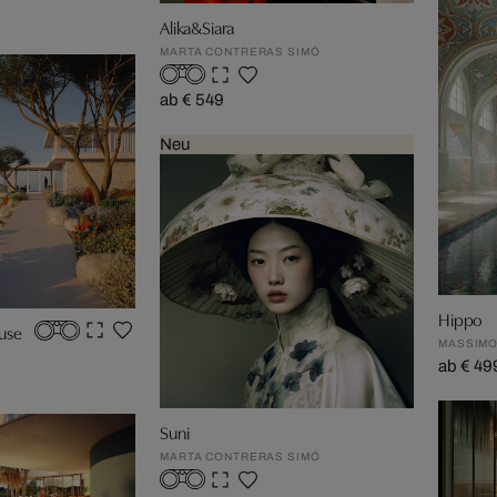
Alika&Siara
MARTA CONTRERAS SIMÓ
ab € 549
Neu
Hippo
use
MASSIMO
ab € 49
Suni
MARTA CONTRERAS SIMÓ