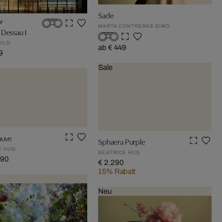
Sade
r
MARTA CONTRERAS SIMÓ
 Dessau I
WILD
ab € 449
9
Sale
auve
Sphaera Purple
E HUG
BEATRICE HUG
290
€ 2.290
15% Rabatt
Neu