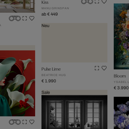
Kiss
MANU GRINSPAN
ab € 449
Neu
A
Pulse Lime
Bloom
BEATRICE HUG
€ 1.990
YSABEL 
€ 3.990
Sale