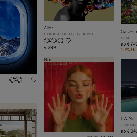
Alice
Garden o
CAROL MUTHIGA - OYEKUNLE
YSABEL 
ab € 74
€ 299
10% Rab
Neu
L.A. Nig
GUACHIN
ab € 64