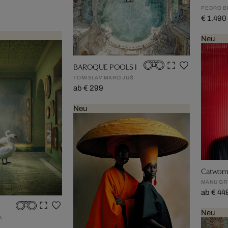
PEDRO B
€ 1.490
Neu
BAROQUE POOLS I
TOMISLAV MARCIJUŠ
ab € 299
Neu
Catwom
MANU GR
ab € 44
Neu
A