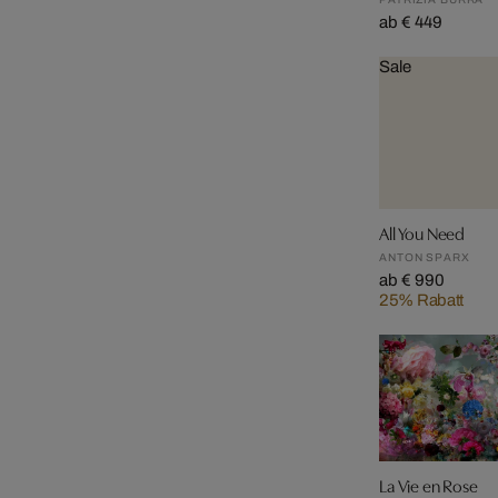
ab € 449
Sale
All You Need
ANTON SPARX
ab € 990
25% Rabatt
La Vie en Rose