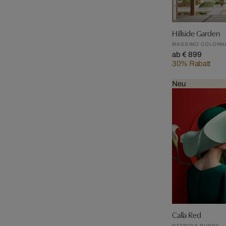
Hillside Garden
MASSIMO COLONN
ab € 899
30% Rabatt
Neu
Calla Red
PATRIZIA BURRA