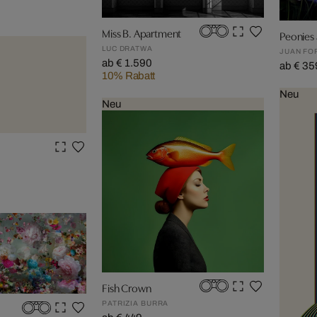
Miss B. Apartment
Peonies a
LUC DRATWA
JUAN FO
ab € 1.590
ab € 35
10% Rabatt
Neu
Neu
Fish Crown
PATRIZIA BURRA