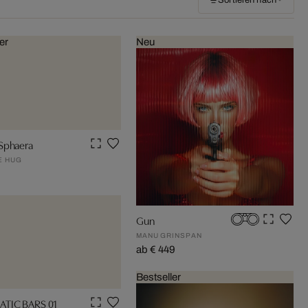
Sortieren nach
er
Neu
Sphaera
E HUG
Gun
MANU GRINSPAN
ab € 449
Bestseller
TIC BARS 01