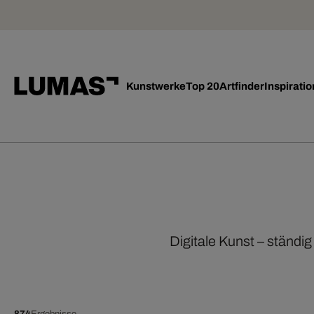
Kunstwerke
Top 20
Artfinder
Inspiratio
Digitale Kunst – ständi
874
Ergebnisse