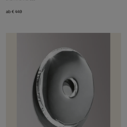
ab € 449