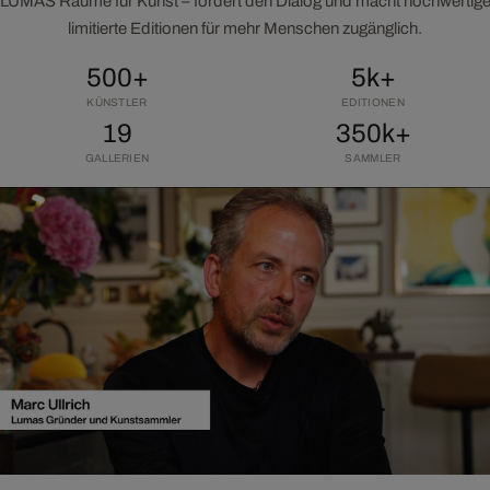
LUMAS Räume für Kunst – fördert den Dialog und macht hochwertig
limitierte Editionen für mehr Menschen zugänglich.
500+
5k+
KÜNSTLER
EDITIONEN
19
350k+
GALLERIEN
SAMMLER