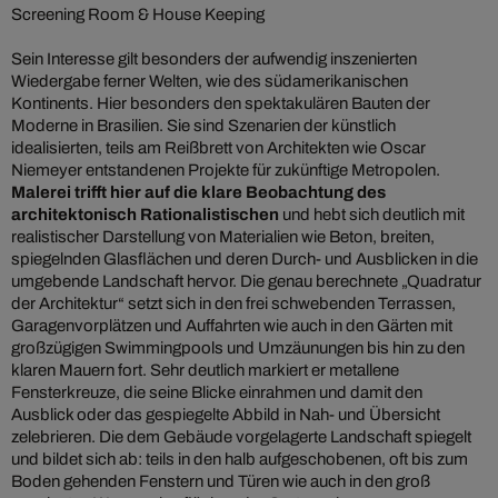
Screening Room & House Keeping
Sein Interesse gilt besonders der aufwendig inszenierten
Wiedergabe ferner Welten, wie des südamerikanischen
Kontinents. Hier besonders den spektakulären Bauten der
Moderne in Brasilien. Sie sind Szenarien der künstlich
idealisierten, teils am Reißbrett von Architekten wie Oscar
Niemeyer entstandenen Projekte für zukünftige Metropolen.
Malerei trifft hier auf die klare Beobachtung des
architektonisch Rationalistischen
und hebt sich deutlich mit
realistischer Darstellung von Materialien wie Beton, breiten,
spiegelnden Glasflächen und deren Durch- und Ausblicken in die
umgebende Landschaft hervor. Die genau berechnete „Quadratur
der Architektur“ setzt sich in den frei schwebenden Terrassen,
Garagenvorplätzen und Auffahrten wie auch in den Gärten mit
großzügigen Swimmingpools und Umzäunungen bis hin zu den
klaren Mauern fort. Sehr deutlich markiert er metallene
Fensterkreuze, die seine Blicke einrahmen und damit den
Ausblick oder das gespiegelte Abbild in Nah- und Übersicht
zelebrieren. Die dem Gebäude vorgelagerte Landschaft spiegelt
und bildet sich ab: teils in den halb aufgeschobenen, oft bis zum
Boden gehenden Fenstern und Türen wie auch in den groß