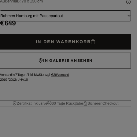
Außenmaß:
70 x 130 cm
Rahmen Hamburg mit Passepartout
€ 649
IN DEN WARENKORB
IN GALERIE ANSEHEN
Versand in 7 Tagen /
inkl. MwSt. / zzgl.
€ 29
Versand
2010
/
2012
/
JHA10
Zertifikat inklusive
60 Tage Rückgabe
Sicherer Checkout