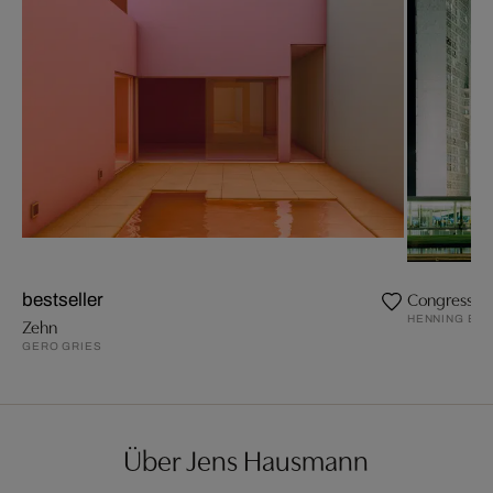
Congresso Na
bestseller
HENNING BO
Zehn
GERO GRIES
Über Jens Hausmann