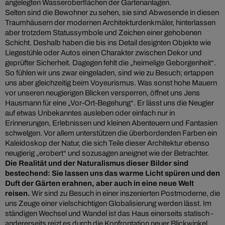
angelegten Wasseroberflächen der Gartenanlagen.
Selten sind die Bewohner zu sehen, sie sind Abwesende in diesen
Traumhäusern der modernen Architekturdenkmäler, hinterlassen
aber trotzdem Statussymbole und Zeichen einer gehobenen
Schicht. Deshalb haben die bis ins Detail designten Objekte wie
Liegestühle oder Autos einen Charakter zwischen Dekor und
geprüfter Sicherheit. Dagegen fehlt die „heimelige Geborgenheit“.
So fühlen wir uns zwar eingeladen, sind wie zu Besuch; ertappen
uns aber gleichzeitig beim Voyeurismus. Was sonst hohe Mauern
vor unseren neugierigen Blicken versperren, öffnet uns Jens
Hausmann für eine „Vor-Ort-Begehung“. Er lässt uns die Neugier
auf etwas Unbekanntes ausleben oder einfach nur in
Erinnerungen, Erlebnissen und kleinen Abenteuern und Fantasien
schwelgen. Vor allem unterstützen die überbordenden Farben ein
Kaleidoskop der Natur, die sich Teile dieser Architektur ebenso
neugierig „erobert“ und sozusagen aneignet wie der Betrachter.
Die Realität und der Naturalismus dieser Bilder sind
bestechend: Sie lassen uns das warme Licht spüren und den
Duft der Gärten erahnen, aber auch in eine neue Welt
reisen.
Wir sind zu Besuch in einer inszenierten Postmoderne, die
uns Zeuge einer vielschichtigen Globalisierung werden lässt. Im
ständigen Wechsel und Wandel ist das Haus einerseits statisch -
andererseits reizt es durch die Konfrontation neuer Blickwinkel