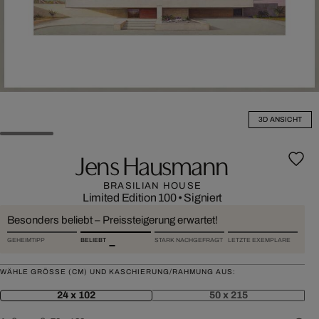
3D ANSICHT
Jens Hausmann
BRASILIAN HOUSE
Limited Edition 100
•
Signiert
Besonders beliebt – Preissteigerung erwartet!
GEHEIMTIPP
BELIEBT
STARK NACHGEFRAGT
LETZTE EXEMPLARE
WÄHLE GRÖSSE (CM) UND KASCHIERUNG/RAHMUNG AUS:
24 x 102
50 x 215