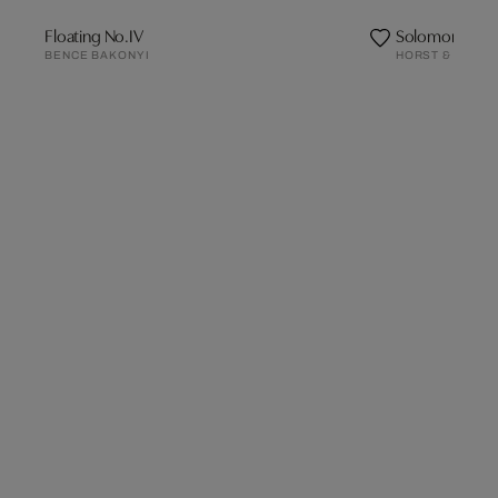
Floating No.IV
Solomon R. 
BENCE BAKONYI
HORST & DANIE