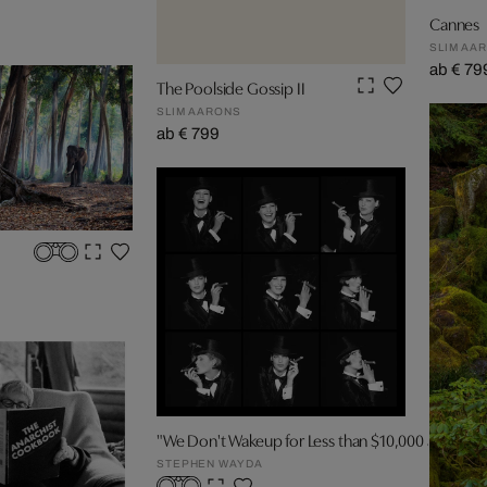
Cannes
SLIM AA
ab € 79
The Poolside Gossip II
SLIM AARONS
ab € 799
"We Don't Wakeup for Less than $10,000 a Day"
STEPHEN WAYDA