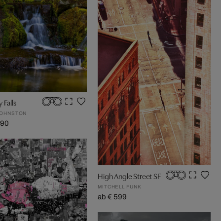
 Falls
JOHNSTON
090
High Angle Street SF
MITCHELL FUNK
ab € 599