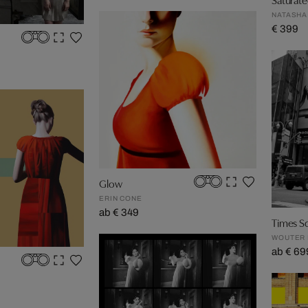
NATASHA
€ 399
Glow
ERIN CONE
ab € 349
Times S
WOUTER 
ab € 69