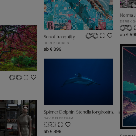
Norma J
DEREK 
ab € 59
Sea of Tranquility
DEREK GORES
ab € 399
N
Spinner Dolphin, Stenella Iongirostris, Hawaii
DAVID FLEETHAM
ab € 899
Saturate