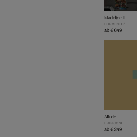
Madeline II
FORMENTO²
ab € 649
Allude
ERIN CONE
ab € 349