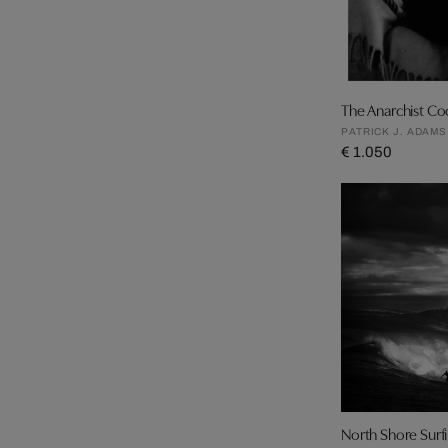
The Anarchist C
PATRICK J. ADAMS
€ 1.050
North Shore Surf