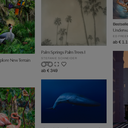
Bestselle
Underwa
ED FREE
ab € 1.
Palm Springs Palm Trees I
lore New Terrain
STEFANIE SCHNEIDER
ab € 349