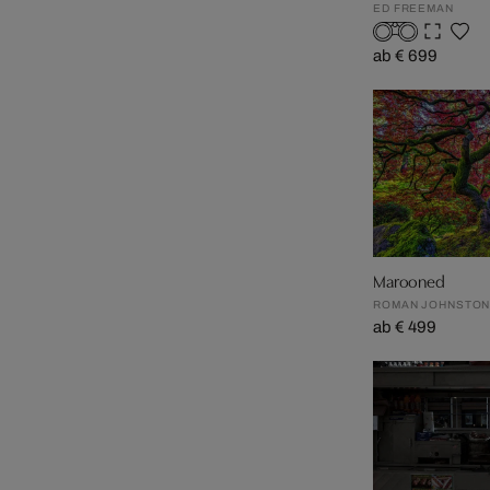
ED FREEMAN
ab € 699
Marooned
ROMAN JOHNSTO
ab € 499