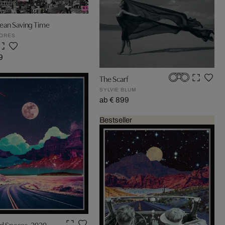
ean Saving Time
GORES
9
The Scarf
SYLVIE BLUM
ab € 899
Bestseller
d Spaces, 2020