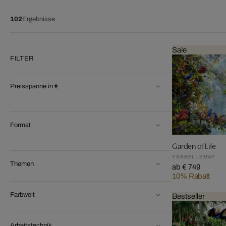
102
Ergebnisse
Sale
FILTER
Preisspanne in €
Format
Garden of Life
YSABEL LEMAY
Themen
ab € 749
10% Rabatt
Farbwelt
Bestseller
Arbeitstechnik