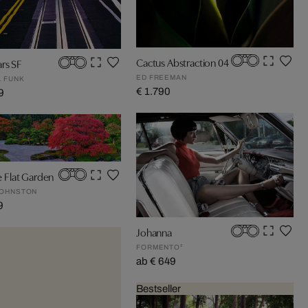
Cactus Abstraction 04
rs SF
ED FREEMAN
L FUNK
€ 1.790
9
he Flat Garden
JOHNSTON
9
Johanna
FORMENTO²
ab € 649
Bestseller