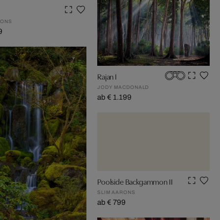
RONS
9
Rajan I
JODY MACDONALD
ab € 1.199
Poolside Backgammon II
SLIM AARONS
ab € 799