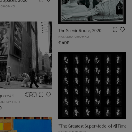
 CHOMKO
The Scenic Route, 2020
NATASHA CHOMKO
€ 499
quare#4
DERUYTTER
9
"The Greatest SuperModel of All Time"