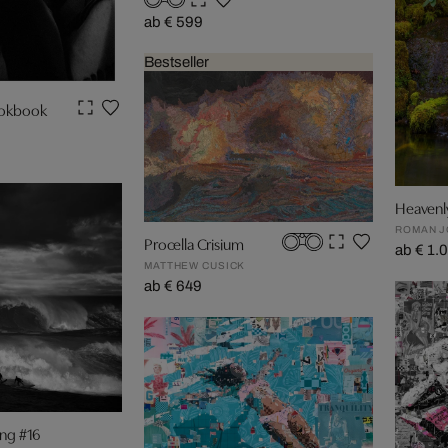
ab € 599
Bestseller
ookbook
Heavenly
ROMAN 
Procella Crisium
ab € 1.
MATTHEW CUSICK
ab € 649
ing #16