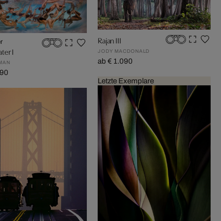
Rajan III
r
ter I
JODY MACDONALD
ab € 1.090
MAN
190
Letzte Exemplare