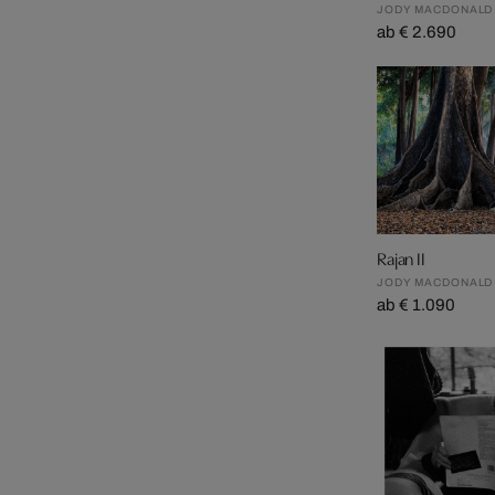
JODY MACDONALD
ab € 2.690
Rajan II
JODY MACDONALD
ab € 1.090