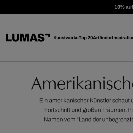
10% auf 
Kunstwerke
Top 20
Artfinder
Inspiratio
Amerikanische
Ein amerikanischer Künstler schaut übe
Fortschritt und großen Träumen. In
Namen vom “Land der unbegrenzten 