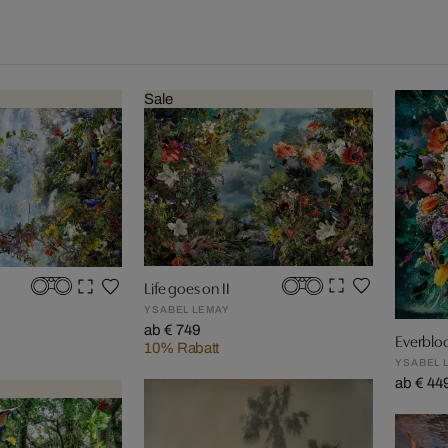
Sale
Life goes on II
YSABEL LEMAY
ab € 749
Everbl
10% Rabatt
YSABEL 
ab € 44