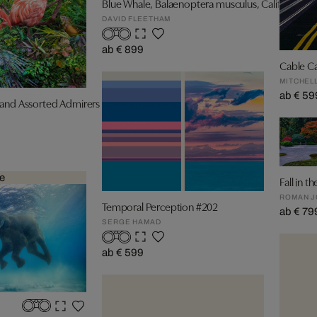
Blue Whale, Balaenoptera musculus, California
DAVID FLEETHAM
ab € 899
Cable Ca
MITCHEL
ab € 59
 and Assorted Admirers
e
Fall in t
ROMAN 
Temporal Perception #202
ab € 79
SERGE HAMAD
ab € 599