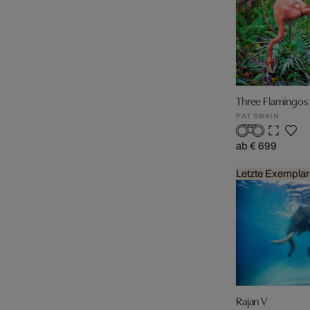
Three Flamingos
PAT SWAIN
ab € 699
Letzte Exemplar
Rajan V