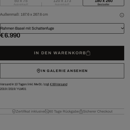
50 x 75
120 x 173
180 x 260
Ausverkauft
Ausverkauft
Bestseller
Außenmaß:
187.6 x 267.6 cm
Rahmen Basel mit Schattenfuge
€ 6.990
IN DEN WARENKORB
IN GALERIE ANSEHEN
Versand in 10 Tagen /
inkl. MwSt. / zzgl.
€ 99
Versand
2019
/
2019
/
YLM01
Zertifikat inklusive
60 Tage Rückgabe
Sicherer Checkout