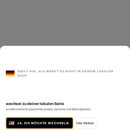
SIEHT AUS, ALS WÄRST DU NICHT IN DEINEM LOKALEN
SHOP
wechsel zu deiner lokalen Seite
so bekommst du passende preise, sprache und lieferoptionen
JA, ICH MÖCHTE WECHSELN.
Hier bleiben