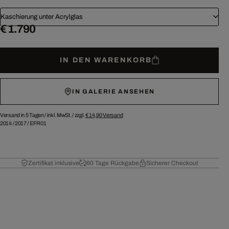
Kaschierung unter Acrylglas
€ 1.790
IN DEN WARENKORB
IN GALERIE ANSEHEN
Versand in 5 Tagen /
inkl. MwSt. / zzgl.
€ 14,90
Versand
2014
/
2017
/
EFR01
Zertifikat inklusive
60 Tage Rückgabe
Sicherer Checkout