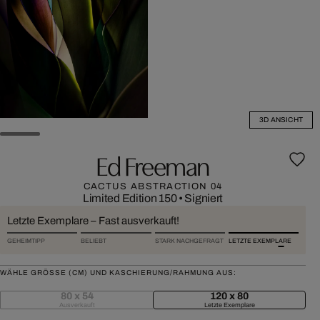
3D ANSICHT
Ed Freeman
CACTUS ABSTRACTION 04
Limited Edition 150
•
Signiert
Letzte Exemplare – Fast ausverkauft!
GEHEIMTIPP
BELIEBT
STARK NACHGEFRAGT
LETZTE EXEMPLARE
WÄHLE GRÖSSE (CM) UND KASCHIERUNG/RAHMUNG AUS:
80 x 54
120 x 80
Ausverkauft
Letzte Exemplare