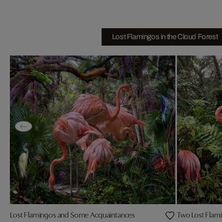
Lost Flamingos in the Cloud Forest
Lost Flamingos and Some Acquaintances
Two Lost Flami