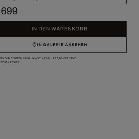
 699
IN DEN WARENKORB
IN GALERIE ANSEHEN
AND IN 5 TAGEN /
INKL. MWST. / ZZGL.
€ 12,90
VERSAND
/
2021
/
PSW22