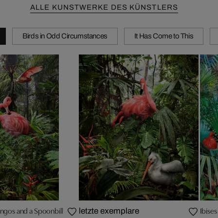
ALLE KUNSTWERKE DES KÜNSTLERS
Birds in Odd Circumstances
It Has Come to This
ngos and a Spoonbill
Ibises
letzte exemplare