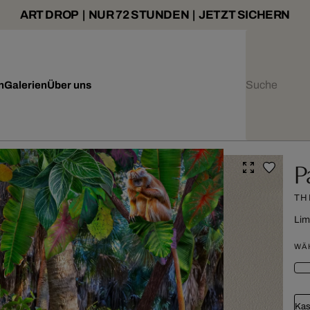
ART DROP | NUR 72 STUNDEN | JETZT SICHERN
n
Galerien
Über uns
P
TH
Lim
WÄ
Kas