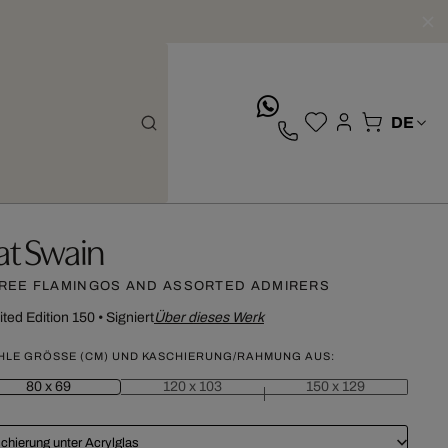
whatsApp
at Swain
REE FLAMINGOS AND ASSORTED ADMIRERS
ited Edition 150
•
Signiert
Über dieses Werk
HLE GRÖSSE (CM) UND KASCHIERUNG/RAHMUNG AUS:
80 x 69
120 x 103
150 x 129
chierung unter Acrylglas