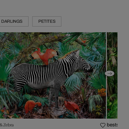
DARLINGS
PETITES
 & Zebra
bestseller