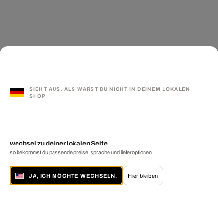
SIEHT AUS, ALS WÄRST DU NICHT IN DEINEM LOKALEN
SHOP
wechsel zu deiner lokalen Seite
so bekommst du passende preise, sprache und lieferoptionen
JA, ICH MÖCHTE WECHSELN.
Hier bleiben