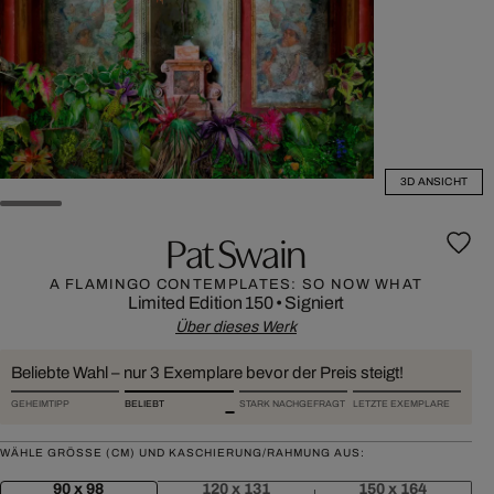
3D ANSICHT
Pat Swain
A FLAMINGO CONTEMPLATES: SO NOW WHAT
Limited Edition 150
•
Signiert
Über dieses Werk
Beliebte Wahl – nur 3 Exemplare bevor der Preis steigt!
GEHEIMTIPP
BELIEBT
STARK NACHGEFRAGT
LETZTE EXEMPLARE
WÄHLE GRÖSSE (CM) UND KASCHIERUNG/RAHMUNG AUS:
90 x 98
120 x 131
150 x 164