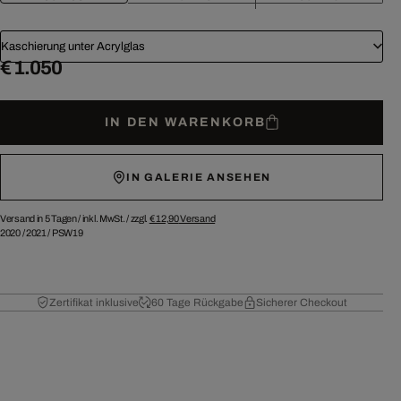
Kaschierung unter Acrylglas
€ 1.050
IN DEN WARENKORB
IN GALERIE ANSEHEN
Versand in 5 Tagen /
inkl. MwSt. / zzgl.
€ 12,90
Versand
2020
/
2021
/
PSW19
Zertifikat inklusive
60 Tage Rückgabe
Sicherer Checkout