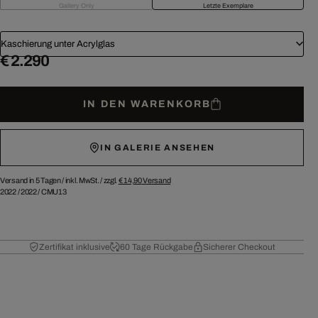
Gallery Only
Letzte Exemplare
Kaschierung unter Acrylglas
€ 2.290
IN DEN WARENKORB
IN GALERIE ANSEHEN
Versand in 5 Tagen /
inkl. MwSt. / zzgl.
€ 14,90
Versand
2022
/
2022
/
CMU13
Zertifikat inklusive
60 Tage Rückgabe
Sicherer Checkout