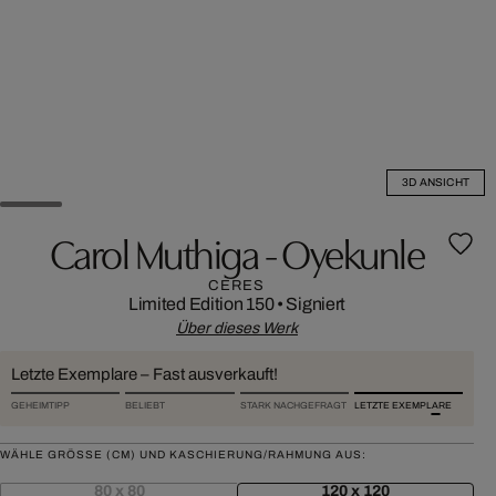
3D ANSICHT
Carol Muthiga - Oyekunle
CERES
Limited Edition 150
•
Signiert
Über dieses Werk
Letzte Exemplare – Fast ausverkauft!
GEHEIMTIPP
BELIEBT
STARK NACHGEFRAGT
LETZTE EXEMPLARE
WÄHLE GRÖSSE (CM) UND KASCHIERUNG/RAHMUNG AUS:
80 x 80
120 x 120