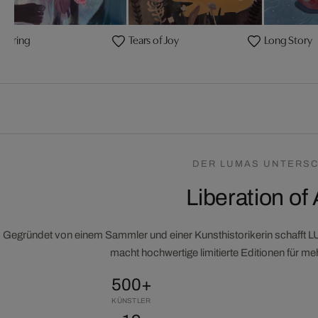
 Spring
Tears of Joy
Long Story
DER LUMAS UNTERSC
Liberation of 
Gegründet von einem Sammler und einer Kunsthistorikerin schafft 
macht hochwertige limitierte Editionen für m
500+
KÜNSTLER