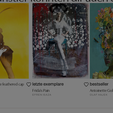
he feathered cap
letzte exemplare
bestseller
Frida's Pain
Antoinette Gol
EFREN ISAZA
OLAF HAJEK