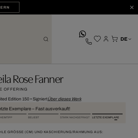
HERN
whatsApp
eila Rose Fanner
E OFFERING
ited Edition 150
•
Signiert
Über dieses Werk
etzte Exemplare – Fast ausverkauft!
HEIMTIPP
BELIEBT
STARK NACHGEFRAGT
LETZTE EXEMPLARE
HLE GRÖSSE (CM) UND KASCHIERUNG/RAHMUNG AUS: