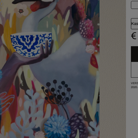
Kas
€
VERS
2020