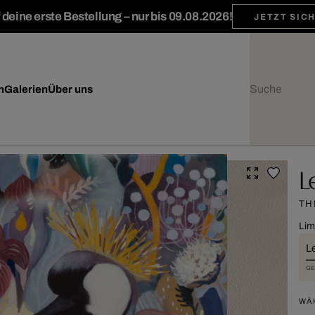
deine erste Bestellung – nur bis 09.08.2026!
JETZT SIC
n
Galerien
Über uns
L
TH
Lim
L
GE
WÄ