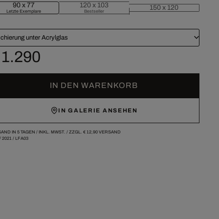
90 x 77
120 x 103
150 x 120
Letzte Exemplare
Bestseller
chierung unter Acrylglas
 1.290
IN DEN WARENKORB
IN GALERIE ANSEHEN
AND IN 5 TAGEN /
INKL. MWST. / ZZGL.
€ 12,90
VERSAND
/
2021
/
LFA03