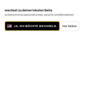
wechsel zu deiner lokalen Seite
so bekommst du passende preise, sprache und lieferoptionen
JA, ICH MÖCHTE WECHSELN.
Hier bleiben