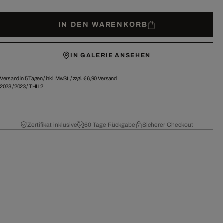
IN DEN WARENKORB
IN GALERIE ANSEHEN
Versand in 5 Tagen /
inkl. MwSt. / zzgl.
€ 6,90
Versand
2023
/
2023
/
THI12
Zertifikat inklusive
60 Tage Rückgabe
Sicherer Checkout