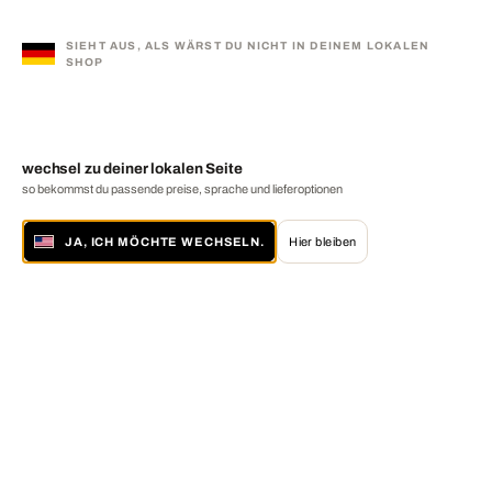
SIEHT AUS, ALS WÄRST DU NICHT IN DEINEM LOKALEN
SHOP
wechsel zu deiner lokalen Seite
so bekommst du passende preise, sprache und lieferoptionen
JA, ICH MÖCHTE WECHSELN.
Hier bleiben