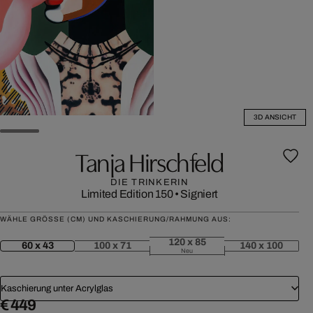
3D ANSICHT
Tanja Hirschfeld
DIE TRINKERIN
Limited Edition 150
•
Signiert
WÄHLE GRÖSSE (CM) UND KASCHIERUNG/RAHMUNG AUS:
120 x 85
60 x 43
100 x 71
140 x 100
Neu
Kaschierung unter Acrylglas
€ 449