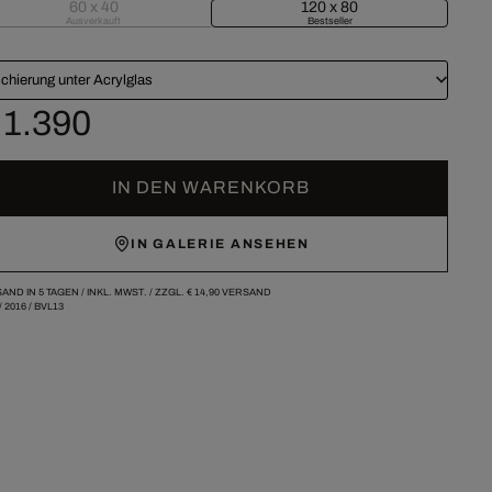
60 x 40
120 x 80
Ausverkauft
Bestseller
chierung unter Acrylglas
 1.390
IN DEN WARENKORB
IN GALERIE ANSEHEN
AND IN 5 TAGEN /
INKL. MWST. / ZZGL.
€ 14,90
VERSAND
/
2016
/
BVL13