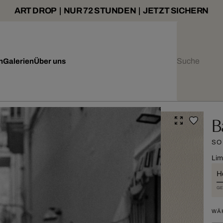
ART DROP | NUR 72 STUNDEN | JETZT SICHERN
n
Galerien
Über uns
B
SO
Lim
H
GE
WÄ