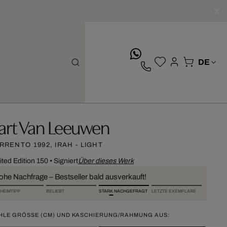
whatsApp
art Van Leeuwen
RRENTO 1992, IRAH - LIGHT
ited Edition 150
•
Signiert
Über dieses Werk
ohe Nachfrage – Bestseller bald ausverkauft!
HEIMTIPP
BELIEBT
STARK NACHGEFRAGT
LETZTE EXEMPLARE
HLE GRÖSSE (CM) UND KASCHIERUNG/RAHMUNG AUS: