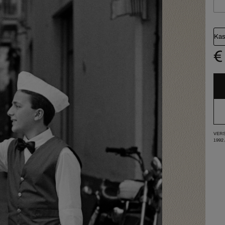
Kas
€
VERS
1992