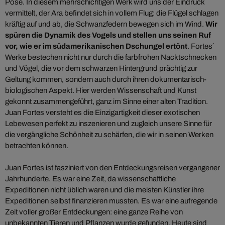
Pose. In diesem mehrschichtigen Werk wird uns der Eindruck
vermittelt, der Ara befindet sich in vollem Flug: die Flügel schlagen
kräftig auf und ab, die Schwanzfedern bewegen sich im Wind.
Wir
spüren die Dynamik des Vogels und stellen uns seinen Ruf
vor, wie er im südamerikanischen Dschungel ertönt
. Fortes´
Werke bestechen nicht nur durch die farbfrohen Nacktschnecken
und Vögel, die vor dem schwarzen Hintergrund prächtig zur
Geltung kommen, sondern auch durch ihren dokumentarisch-
biologischen Aspekt. Hier werden Wissenschaft und Kunst
gekonnt zusammengeführt, ganz im Sinne einer alten Tradition.
Juan Fortes versteht es die Einzigartigkeit dieser exotischen
Lebewesen perfekt zu inszenieren und zugleich unsere Sinne für
die vergängliche Schönheit zu schärfen, die wir in seinen Werken
betrachten können.
Juan Fortes ist fasziniert von den Entdeckungsreisen vergangener
Jahrhunderte. Es war eine Zeit, da wissenschaftliche
Expeditionen nicht üblich waren und die meisten Künstler ihre
Expeditionen selbst finanzieren mussten. Es war eine aufregende
Zeit voller großer Entdeckungen: eine ganze Reihe von
unbekannten Tieren und Pflanzen wurde gefunden. Heute sind