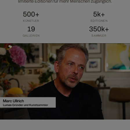
limitierte Editionen für mehr Menschen zugänglich.
500+
5k+
KÜNSTLER
EDITIONEN
19
350k+
GALLERIEN
SAMMLER