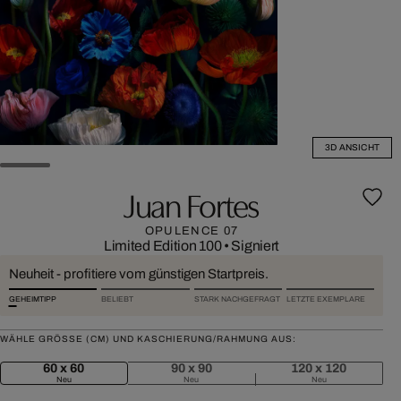
3D ANSICHT
Juan Fortes
OPULENCE 07
Limited Edition 100
•
Signiert
Neuheit - profitiere vom günstigen Startpreis.
GEHEIMTIPP
BELIEBT
STARK NACHGEFRAGT
LETZTE EXEMPLARE
WÄHLE GRÖSSE (CM) UND KASCHIERUNG/RAHMUNG AUS:
60 x 60
90 x 90
120 x 120
Neu
Neu
Neu