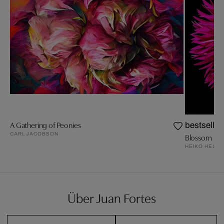
A Gathering of Peonies
bestseller
CARL JACOBSON
Blossom III
HEIKO HELLW
Über Juan Fortes