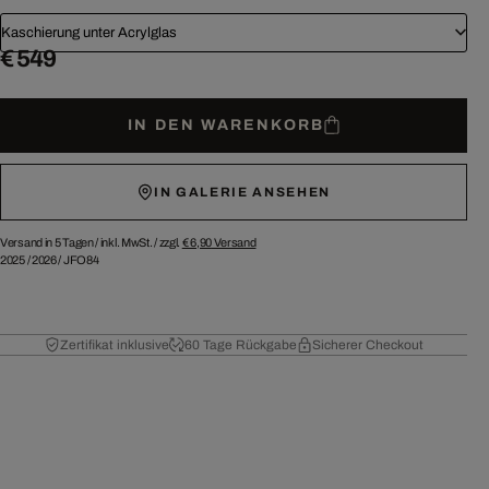
Kaschierung unter Acrylglas
€ 549
IN DEN WARENKORB
IN GALERIE ANSEHEN
Versand in 5 Tagen /
inkl. MwSt. / zzgl.
€ 6,90
Versand
2025
/
2026
/
JFO84
Zertifikat inklusive
60 Tage Rückgabe
Sicherer Checkout