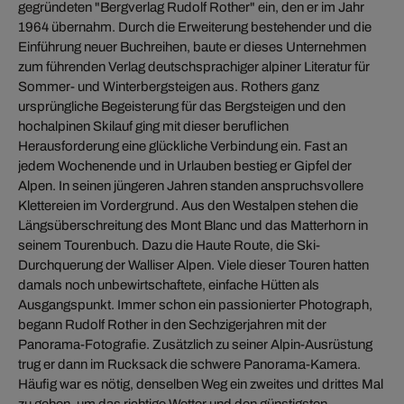
gegründeten "Bergverlag Rudolf Rother" ein, den er im Jahr
1964 übernahm. Durch die Erweiterung bestehender und die
Einführung neuer Buchreihen, baute er dieses Unternehmen
zum führenden Verlag deutschsprachiger alpiner Literatur für
Sommer- und Winterbergsteigen aus. Rothers ganz
ursprüngliche Begeisterung für das Bergsteigen und den
hochalpinen Skilauf ging mit dieser beruflichen
Herausforderung eine glückliche Verbindung ein. Fast an
jedem Wochenende und in Urlauben bestieg er Gipfel der
Alpen. In seinen jüngeren Jahren standen anspruchsvollere
Klettereien im Vordergrund. Aus den Westalpen stehen die
Längsüberschreitung des Mont Blanc und das Matterhorn in
seinem Tourenbuch. Dazu die Haute Route, die Ski-
Durchquerung der Walliser Alpen. Viele dieser Touren hatten
damals noch unbewirtschaftete, einfache Hütten als
Ausgangspunkt. Immer schon ein passionierter Photograph,
begann Rudolf Rother in den Sechzigerjahren mit der
Panorama-Fotografie. Zusätzlich zu seiner Alpin-Ausrüstung
trug er dann im Rucksack die schwere Panorama-Kamera.
Häufig war es nötig, denselben Weg ein zweites und drittes Mal