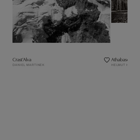
Crast'Alva
Athabasca Rive
DANIEL MARTINEK
HELMUT HIRLER