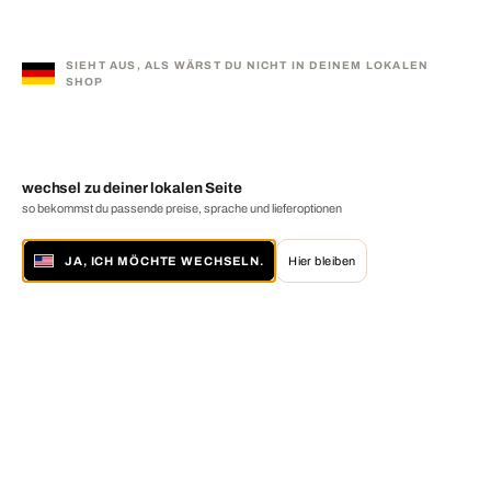
SIEHT AUS, ALS WÄRST DU NICHT IN DEINEM LOKALEN
SHOP
wechsel zu deiner lokalen Seite
so bekommst du passende preise, sprache und lieferoptionen
JA, ICH MÖCHTE WECHSELN.
Hier bleiben