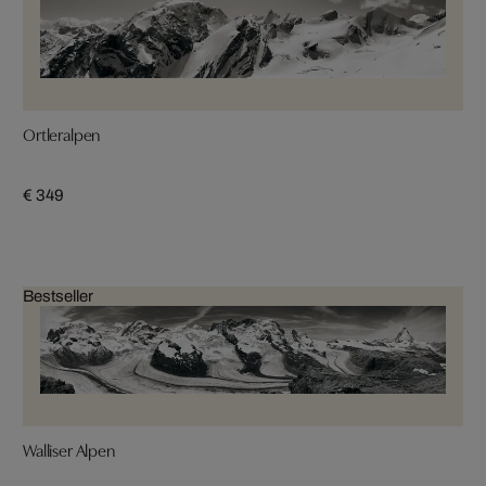
Ortleralpen
€ 349
Bestseller
Walliser Alpen