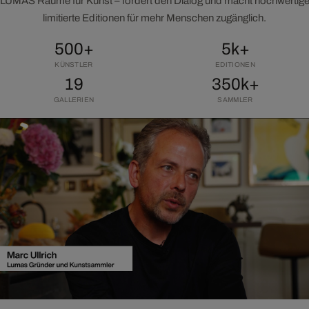
LUMAS Räume für Kunst – fördert den Dialog und macht hochwertig
limitierte Editionen für mehr Menschen zugänglich.
500+
5k+
KÜNSTLER
EDITIONEN
19
350k+
GALLERIEN
SAMMLER