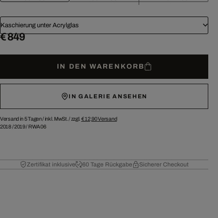
Kaschierung unter Acrylglas
€ 849
IN DEN WARENKORB
IN GALERIE ANSEHEN
Versand in 5 Tagen /
inkl. MwSt. / zzgl.
€ 12,90
Versand
2018
/
2019
/
RWA06
Zertifikat inklusive
60 Tage Rückgabe
Sicherer Checkout