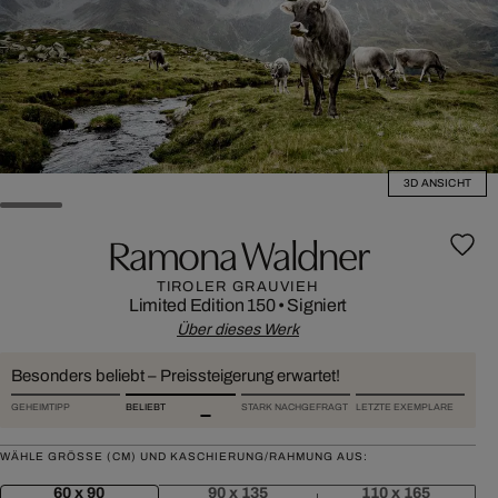
3D ANSICHT
Ramona Waldner
TIROLER GRAUVIEH
Limited Edition 150
•
Signiert
Über dieses Werk
Besonders beliebt – Preissteigerung erwartet!
GEHEIMTIPP
BELIEBT
STARK NACHGEFRAGT
LETZTE EXEMPLARE
WÄHLE GRÖSSE (CM) UND KASCHIERUNG/RAHMUNG AUS:
60 x 90
90 x 135
110 x 165