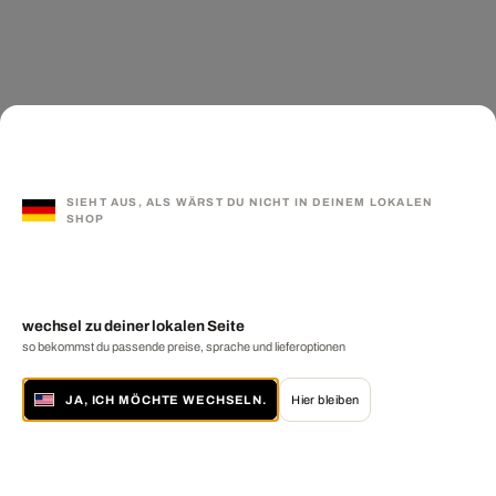
SIEHT AUS, ALS WÄRST DU NICHT IN DEINEM LOKALEN
SHOP
wechsel zu deiner lokalen Seite
so bekommst du passende preise, sprache und lieferoptionen
JA, ICH MÖCHTE WECHSELN.
Hier bleiben