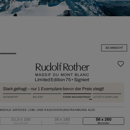
3D ANSICHT
Rudolf Rother
MASSIF DU MONT BLANC
Limited Edition 75
•
Signiert
Stark gefragt – nur 1 Exemplare bevor der Preis steigt!
GEHEIMTIPP
BELIEBT
STARK NACHGEFRAGT
LETZTE EXEMPLARE
WÄHLE GRÖSSE (CM) UND KASCHIERUNG/RAHMUNG AUS:
21,5 x 100
39 x 180
56 x 260
Ausverkauft
Ausverkauft
Bestseller