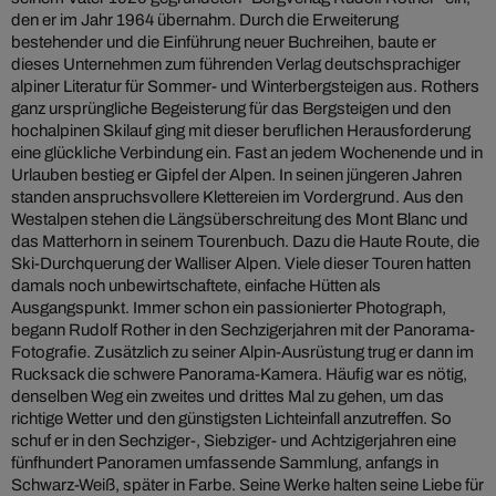
den er im Jahr 1964 übernahm. Durch die Erweiterung
bestehender und die Einführung neuer Buchreihen, baute er
dieses Unternehmen zum führenden Verlag deutschsprachiger
alpiner Literatur für Sommer- und Winterbergsteigen aus. Rothers
ganz ursprüngliche Begeisterung für das Bergsteigen und den
hochalpinen Skilauf ging mit dieser beruflichen Herausforderung
eine glückliche Verbindung ein. Fast an jedem Wochenende und in
Urlauben bestieg er Gipfel der Alpen. In seinen jüngeren Jahren
standen anspruchsvollere Klettereien im Vordergrund. Aus den
Westalpen stehen die Längsüberschreitung des Mont Blanc und
das Matterhorn in seinem Tourenbuch. Dazu die Haute Route, die
Ski-Durchquerung der Walliser Alpen. Viele dieser Touren hatten
damals noch unbewirtschaftete, einfache Hütten als
Ausgangspunkt. Immer schon ein passionierter Photograph,
begann Rudolf Rother in den Sechzigerjahren mit der Panorama-
Fotografie. Zusätzlich zu seiner Alpin-Ausrüstung trug er dann im
Rucksack die schwere Panorama-Kamera. Häufig war es nötig,
denselben Weg ein zweites und drittes Mal zu gehen, um das
richtige Wetter und den günstigsten Lichteinfall anzutreffen. So
schuf er in den Sechziger-, Siebziger- und Achtzigerjahren eine
fünfhundert Panoramen umfassende Sammlung, anfangs in
Schwarz-Weiß, später in Farbe. Seine Werke halten seine Liebe für