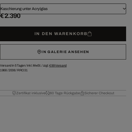
Kaschierung unter Acrylglas
€ 2.390
IN DEN WARENKORB
IN GALERIE ANSEHEN
Versand in 5 Tagen /
inkl. MwSt. / zzgl.
€ 99
Versand
1968
/
2008
/
RRO31
Zertifikat inklusive
60 Tage Rückgabe
Sicherer Checkout