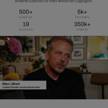
limitierte Editionen für mehr Menschen zugänglich.
500+
5k+
KÜNSTLER
EDITIONEN
19
350k+
GALLERIEN
SAMMLER