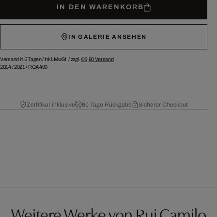
IN DEN WARENKORB
IN GALERIE ANSEHEN
Versand in 5 Tagen /
inkl. MwSt. / zzgl.
€ 6,90
Versand
2014
/
2021
/
RCA400
Zertifikat inklusive
60 Tage Rückgabe
Sicherer Checkout
Weitere Werke von Rui Camilo