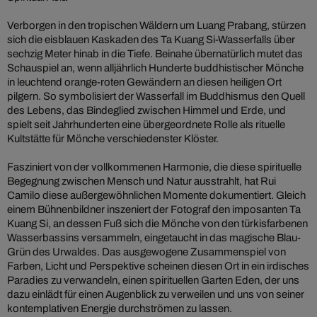
Verborgen in den tropischen Wäldern um Luang Prabang, stürzen
sich die eisblauen Kaskaden des Ta Kuang Si-Wasserfalls über
sechzig Meter hinab in die Tiefe. Beinahe übernatürlich mutet das
Schauspiel an, wenn alljährlich Hunderte buddhistischer Mönche
in leuchtend orange-roten Gewändern an diesen heiligen Ort
pilgern. So symbolisiert der Wasserfall im Buddhismus den Quell
des Lebens, das Bindeglied zwischen Himmel und Erde, und
spielt seit Jahrhunderten eine übergeordnete Rolle als rituelle
Kultstätte für Mönche verschiedenster Klöster.
Fasziniert von der vollkommenen Harmonie, die diese spirituelle
Begegnung zwischen Mensch und Natur ausstrahlt, hat Rui
Camilo diese außergewöhnlichen Momente dokumentiert. Gleich
einem Bühnenbildner inszeniert der Fotograf den imposanten Ta
Kuang Si, an dessen Fuß sich die Mönche von den türkisfarbenen
Wasserbassins versammeln, eingetaucht in das magische Blau-
Grün des Urwaldes. Das ausgewogene Zusammenspiel von
Farben, Licht und Perspektive scheinen diesen Ort in ein irdisches
Paradies zu verwandeln, einen spirituellen Garten Eden, der uns
dazu einlädt für einen Augenblick zu verweilen und uns von seiner
kontemplativen Energie durchströmen zu lassen.