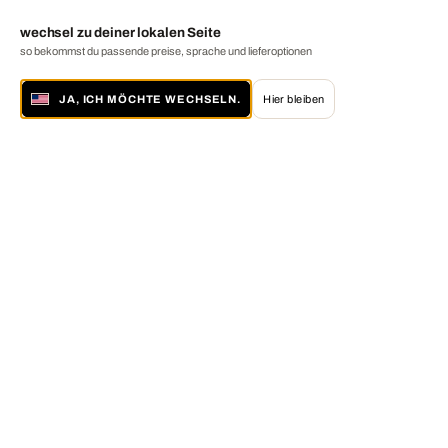
wechsel zu deiner lokalen Seite
so bekommst du passende preise, sprache und lieferoptionen
JA, ICH MÖCHTE WECHSELN.
Hier bleiben