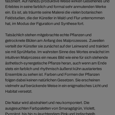
fasziniert. Auf nahezu produktive Weise wirken Gesehenes und
Erlebtes in seine farblich und formal sehr anmutenden Werke
ein. Es ist, als träumte seine Malerei die vielen botanischen
Feldstudien, die der Künstler in Wald und Flur unternommen
hat, im Modus der Figuration und Synthese fort.
Tatsächlich stehen mitgebrachte echte Pflanzen und
getrocknete Blüten am Anfang des Malprozesses. Zuweilen
verteilt der Künstler sie zunächst auf der Leinwand und traktiert
sie mit Sprühfarbe. Im wahrsten Sinne des Wortes erwächst im
intuitiven Malprozess ein neues Bild wie eine für sich stehende
ästhetisch-synergetische Pflanze heran, auch wenn am Ende
stets ein farblich und rhythmisch äußerst kühn austariertes
Ensemble zu sehen ist. Farben und Formen der Pflanzen
folgen dabei keinen natürlichen Gesetzen. Sie erscheinen
vielmehr auf berückende Weise in ein enigmatisches Licht und
Habitat versetzt.
Die Natur wird abstrahiert und neu komponiert. Die
ausgesuchten Farbpaletten von Smaragdgrün, Violett,
Pyrrolrot, bis hin zu leuchtendem Pink und Indischgelb