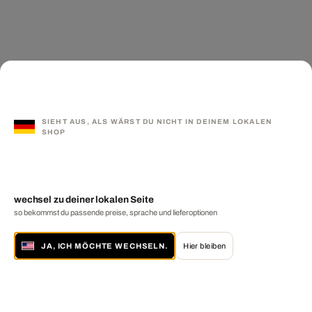
SIEHT AUS, ALS WÄRST DU NICHT IN DEINEM LOKALEN
SHOP
wechsel zu deiner lokalen Seite
so bekommst du passende preise, sprache und lieferoptionen
JA, ICH MÖCHTE WECHSELN.
Hier bleiben