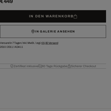
€ 449
IN DEN WARENKORB
IN GALERIE ANSEHEN
Versand in 7 Tagen /
inkl. MwSt. / zzgl.
€ 6,90
Versand
2010
/
2011
/
ADA11
Zertifikat inklusive
60 Tage Rückgabe
Sicherer Checkout