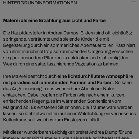
HINTERGRUNDINFORMATIONEN
Malerei als eine Erzählung aus Licht und Farbe
Die Hauptdarsteller in Andrea Damps Bildern sind oft leichtfüßig
springende, verträumte und spielende Kinder, die mit
Begeisterung durch ein sommerliches Abenteuer tollen. Fasziniert
von ihrer manchmal tropisch anmutenden Umgebung versuchen
sie ganz besondere Pflanzen zu entdecken und sich mutig den
Weg durch eine satte, faszinierende Vegetation zu bahnen.
Ihre Malerei besticht durch
eine lichtdurchflutete Atmosphäre
mit paradiesisch anmutenden Formen und Farben
. So kann
das Auge neugierig in das wunderbare Abenteuer Natur
eintauchen. Dabei tropfen die Farben wie nach einem kurzen,
erfrischenden Regenguss im wärmenden Sonnenlicht vom
Malgrund ab. Es entstehen Situationen, die Träume wahr werden
lassen: so steht etwa mitten auf einer Waldlichtung ein verlassenes
Kettenkarussell, welches zum Einsteigen einlädt.
Mit dieser wunderbaren Leichtigkeit breitet Andrea Damp für uns
immer wieder Bildräume aus, die an ideale kindliche Paradiese