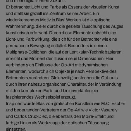
und einer digitalisierten Zukunft.
Er betrachtet Licht und Farbe als Essenz der visuellen Kunst
und stellt sie gezielt ins Zentrum seiner Arbeit. Ein
wiederkehrendes Motiv in Blas' Werken ist die optische
Wahrnehmung, die er durch die gezielte Täuschung des Auges
künstlerisch erforscht. Durch diese Elemente entsteht eine
Licht- und Farbwirkung, die sich für den Betrachter wie eine
permanente Bewegung entfaltet. Besonders in seinen
Multiphase-Editionen, die auf der Lentikular-Technik basieren,
erreicht das Moment der Illusion neue Dimensionen: Hier
verbinden sich Einflüsse der Op-Art mit dynamischen
Elementen, wodurch sich Objekte je nach Perspektive des
Betrachters verändern. Gleichzeitig bestechen die Cut-outs
durch ihren nahezu organischen Charakter, der in Verbindung
mit den komplexen Farb- und Linienverläufen ein
faszinierendes Wechselspiel erzeugt.
Inspiriert wurde Blas von grafischen Künstlern wie M.C. Escher
und bedeutenden Vertretern der Op-Art wie Victor Vasarely
und Carlos Cruz-Diez, die ebenfalls den Moiré-Effekt und
farbige Linien als Werkzeuge der optischen Täuschung
einsetzten.