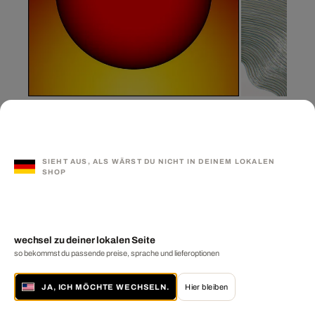
BK D67260 BL
bestseller
BETTINA KRIEG
Red Sphaera
BEATRICE HUG
SIEHT AUS, ALS WÄRST DU NICHT IN DEINEM LOKALEN
SHOP
wechsel zu deiner lokalen Seite
so bekommst du passende preise, sprache und lieferoptionen
JA, ICH MÖCHTE WECHSELN.
Hier bleiben