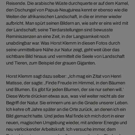
Reisende. Die arabische Wüste durchquerte er auf dem Kamel,
den Dschungel von Papua-Neuguinea kennt er ebenso wie die
Weiten der afrikanischen Landschaft, in die er immer wieder
aufbricht. Man spürt seinen Bildern an, wie sehr er eins wird mit
der Landschaft; seine Tierdarstellungen sind bewusste
Reminiszenzen an eine Zeit, in der Langsamkeit noch
unabdingbar war. Was Horst Klemm in diesen Fotos durch
seine unmittelbare Nähe zur Natur zeigt, geht weit über das
sichtbare Bild hinaus und vermittelt die Seele von Landschaft
und Tieren, zum Beispiel der grauen Giganten.
Horst Klemm sagt dazu selber: „Ich mag ein Zitat von Henri
Matisse, der sagte: ‚Finde Freude im Himmel, in den Bäumen
und Blumen. Es gibt für jeden Blumen, der sie nur sehen will.’
Diese Worte drücken etwas aus, was viel weiter reicht als der
Begriff der Natur. Sie erinnern uns an die Gnade unserer Leben.
Ich kehre oft Jahre später an die Orte zurück, an denen ich ein
Bild gemacht hatte. Und jedes Mal finde ich mich dort in einer
neuen, magischen Umgebung wieder, mit anderer Energie und
neu verlockender Arbeitskraft. Ich versuche immer, dem