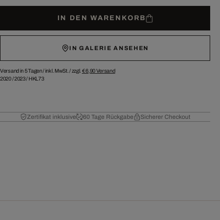
IN DEN WARENKORB
IN GALERIE ANSEHEN
Versand in 5 Tagen /
inkl. MwSt. / zzgl.
€ 6,90
Versand
2020
/
2023
/
HKL73
Zertifikat inklusive
60 Tage Rückgabe
Sicherer Checkout