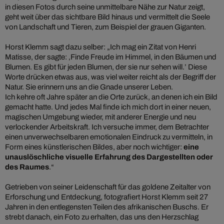
in diesen Fotos durch seine unmittelbare Nähe zur Natur zeigt,
geht weit über das sichtbare Bild hinaus und vermittelt die Seele
von Landschaft und Tieren, zum Beispiel der grauen Giganten.
Horst Klemm sagt dazu selber: „Ich mag ein Zitat von Henri
Matisse, der sagte: ‚Finde Freude im Himmel, in den Bäumen und
Blumen. Es gibt für jeden Blumen, der sie nur sehen will.’ Diese
Worte drücken etwas aus, was viel weiter reicht als der Begriff der
Natur. Sie erinnern uns an die Gnade unserer Leben.
Ich kehre oft Jahre später an die Orte zurück, an denen ich ein Bild
gemacht hatte. Und jedes Mal finde ich mich dort in einer neuen,
magischen Umgebung wieder, mit anderer Energie und neu
verlockender Arbeitskraft. Ich versuche immer, dem Betrachter
einen unverwechselbaren emotionalen Eindruck zu vermitteln, in
Form eines künstlerischen Bildes, aber noch wichtiger:
eine
unauslöschliche visuelle Erfahrung des Dargestellten oder
des Raumes
.“
Getrieben von seiner Leidenschaft für das goldene Zeitalter von
Erforschung und Entdeckung, fotografiert Horst Klemm seit 27
Jahren in den entlegensten Teilen des afrikanischen Buschs. Er
strebt danach, ein Foto zu erhalten, das uns den Herzschlag