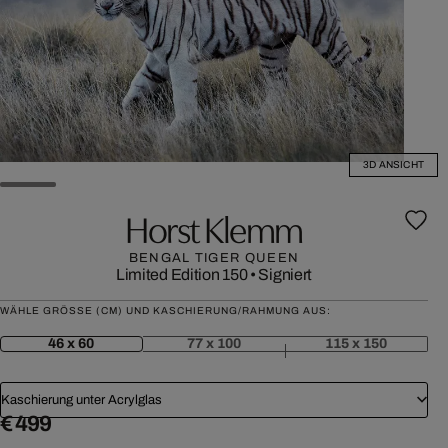
3D ANSICHT
Horst Klemm
BENGAL TIGER QUEEN
Limited Edition 150
•
Signiert
WÄHLE GRÖSSE (CM) UND KASCHIERUNG/RAHMUNG AUS:
46 x 60
77 x 100
115 x 150
Kaschierung unter Acrylglas
€ 499