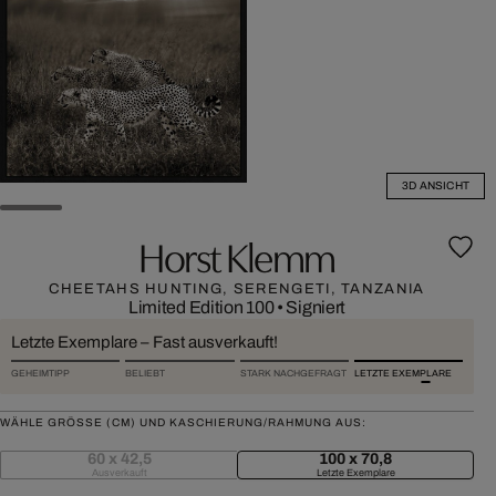
3D ANSICHT
Horst Klemm
CHEETAHS HUNTING, SERENGETI, TANZANIA
Limited Edition 100
•
Signiert
Letzte Exemplare – Fast ausverkauft!
GEHEIMTIPP
BELIEBT
STARK NACHGEFRAGT
LETZTE EXEMPLARE
WÄHLE GRÖSSE (CM) UND KASCHIERUNG/RAHMUNG AUS:
60 x 42,5
100 x 70,8
Ausverkauft
Letzte Exemplare