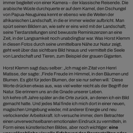
immer begleitet von einer Kamera – der klassische Reisende. Die
arabische Wüste durchquerte er auf dem Kamel, den Dschungel
von Papua-Neuguinea kennt er ebenso wie die Weiten der
afrikanischen Landschaft, in die er immer wieder aufbricht. Man
spürt seinen Bildern an, wie sehr er eins wird mit der Landschaft;
seine Tierdarstellungen sind bewusste Reminiszenzen an eine
Zeit, in der Langsamkeit noch unabdingbar war. Was Horst Klemm
in diesen Fotos durch seine unmittelbare Nähe zur Natur zeigt,
geht weit über das sichtbare Bild hinaus und vermittelt die Seele
von Landschaft und Tieren, zum Beispiel der grauen Giganten.
Horst Klemm sagt dazu selber: „Ich mag ein Zitat von Henri
Matisse, der sagte: ‚Finde Freude im Himmel, in den Bäumen und
Blumen. Es gibt für jeden Blumen, der sie nur sehen will.’ Diese
Worte drücken etwas aus, was viel weiter reicht als der Begriff der
Natur. Sie erinnern uns an die Gnade unserer Leben.
Ich kehre oft Jahre später an die Orte zurück, an denen ich ein Bild
gemacht hatte. Und jedes Mal finde ich mich dort in einer neuen,
magischen Umgebung wieder, mit anderer Energie und neu
verlockender Arbeitskraft. Ich versuche immer, dem Betrachter
einen unverwechselbaren emotionalen Eindruck zu vermitteln, in
Form eines künstlerischen Bildes, aber noch wichtiger:
eine