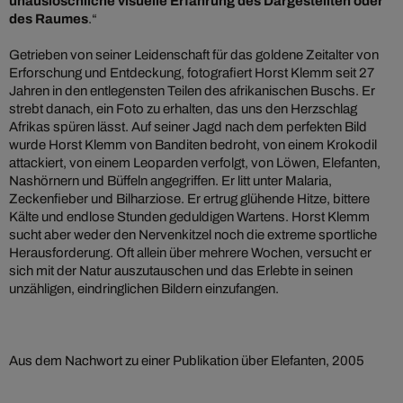
unauslöschliche visuelle Erfahrung des Dargestellten oder
des Raumes
.“
Getrieben von seiner Leidenschaft für das goldene Zeitalter von
Erforschung und Entdeckung, fotografiert Horst Klemm seit 27
Jahren in den entlegensten Teilen des afrikanischen Buschs. Er
strebt danach, ein Foto zu erhalten, das uns den Herzschlag
Afrikas spüren lässt. Auf seiner Jagd nach dem perfekten Bild
wurde Horst Klemm von Banditen bedroht, von einem Krokodil
attackiert, von einem Leoparden verfolgt, von Löwen, Elefanten,
Nashörnern und Büffeln angegriffen. Er litt unter Malaria,
Zeckenfieber und Bilharziose. Er ertrug glühende Hitze, bittere
Kälte und endlose Stunden geduldigen Wartens. Horst Klemm
sucht aber weder den Nervenkitzel noch die extreme sportliche
Herausforderung. Oft allein über mehrere Wochen, versucht er
sich mit der Natur auszutauschen und das Erlebte in seinen
unzähligen, eindringlichen Bildern einzufangen.
Aus dem Nachwort zu einer Publikation über Elefanten, 2005