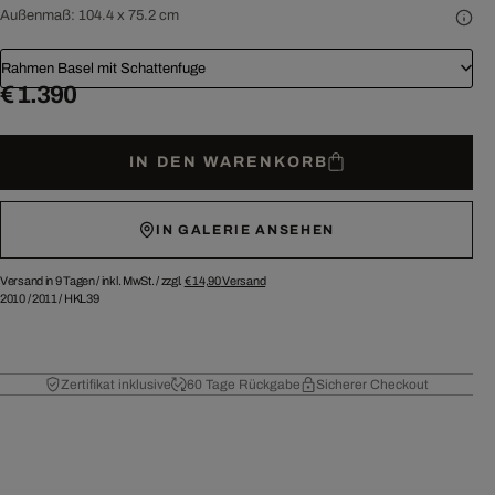
Außenmaß:
104.4 x 75.2 cm
Rahmen Basel mit Schattenfuge
€ 1.390
IN DEN WARENKORB
IN GALERIE ANSEHEN
Versand in 9 Tagen /
inkl. MwSt. / zzgl.
€ 14,90
Versand
2010
/
2011
/
HKL39
Zertifikat inklusive
60 Tage Rückgabe
Sicherer Checkout