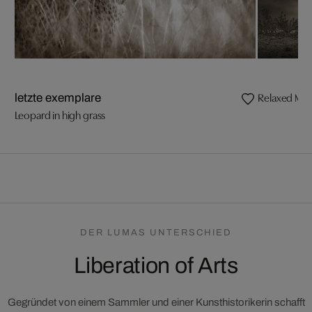
Relaxed Mal
letzte exemplare
Leopard in high grass
DER LUMAS UNTERSCHIED
Liberation of Arts
Gegründet von einem Sammler und einer Kunsthistorikerin schafft