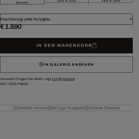
100 x 150
120 x 180
Bestseller
Kaschierung unter Acrylglas
€ 1.590
IN DEN WARENKORB
IN GALERIE ANSEHEN
Versand in 5 Tagen /
inkl. MwSt. / zzgl.
€ 14,90
Versand
2017
/
2019
/
PSE33
Zertifikat inklusive
60 Tage Rückgabe
Sicherer Checkout