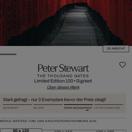
3D ANSICHT
Peter Stewart
THE THOUSAND GATES
Limited Edition 100
•
Signiert
Über dieses Werk
Stark gefragt – nur 3 Exemplare bevor der Preis steigt!
GEHEIMTIPP
BELIEBT
STARK NACHGEFRAGT
LETZTE EXEMPLARE
WÄHLE GRÖSSE (CM) UND KASCHIERUNG/RAHMUNG AUS:
80 x 120