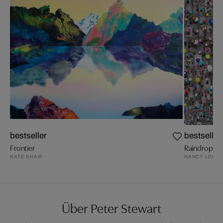
bestseller
bestseller
Frontier
Raindrops I
KATE SHAW
NANCY LEE
Über Peter Stewart