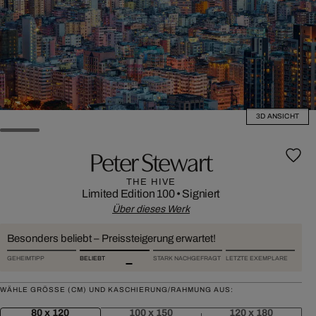
3D ANSICHT
Peter Stewart
THE HIVE
Limited Edition 100
•
Signiert
Über dieses Werk
Besonders beliebt – Preissteigerung erwartet!
GEHEIMTIPP
BELIEBT
STARK NACHGEFRAGT
LETZTE EXEMPLARE
WÄHLE GRÖSSE (CM) UND KASCHIERUNG/RAHMUNG AUS:
80 x 120
100 x 150
120 x 180