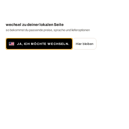
wechsel zu deiner lokalen Seite
so bekommst du passende preise, sprache und lieferoptionen
JA, ICH MÖCHTE WECHSELN.
Hier bleiben