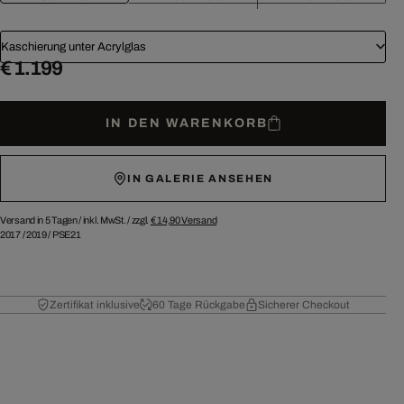
Kaschierung unter Acrylglas
€ 1.199
IN DEN WARENKORB
IN GALERIE ANSEHEN
Versand in 5 Tagen /
inkl. MwSt. / zzgl.
€ 14,90
Versand
2017
/
2019
/
PSE21
Zertifikat inklusive
60 Tage Rückgabe
Sicherer Checkout