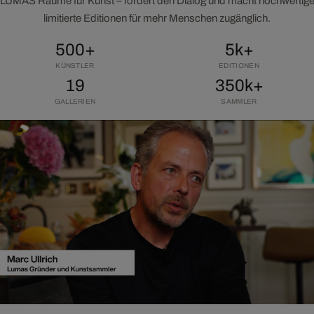
LUMAS Räume für Kunst – fördert den Dialog und macht hochwertig
limitierte Editionen für mehr Menschen zugänglich.
500+
5k+
KÜNSTLER
EDITIONEN
19
350k+
GALLERIEN
SAMMLER