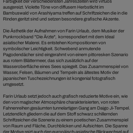
Farbigkeit der verschiedensten Jahreszeiten wird virtuos
ausgereizt. Violette Töne von diffusem Herbstlicht im
Bambuswald von Arashiyama treffen auf Schriftzeichen die in die
Rinden geritzt sind und setzen besondere grafische Akzente.
Die Ästhetik der Aufnahmen von Farin Urlaub, dem Musiker der
Punkrrockband "Die Ärzte", korrespondiert mit dem Ideal
asiatischer Malerei. Es entstehen Kompositionen von
symbolischer Leichtigkeit. Schwebend anmutende
Pagodendächer sind eingerahmt von einem pittoresken Szenario
aus rotem Blättermeer, das sich zusätzlich auf der
Wasseroberfläche eines Sees spiegelt. Das Zusammenspiel von
Wasser, Felsen, Bäumen und Tempeln als ältestes Motiv der
japanischen Tuschezeichnungen ist kongenial fotografisch
umgesetzt.
Farin Urlaub setzt jedoch auch grafisch reduzierte Motive ein, wie
den von magischer Atmosphäre charakterisierten, von roten
Fahnenreihen gesäumten tunnelartigen Gang am Daigo Ji-Tempel.
Letztendlich gliedern die auf dem Stoff schwarz schillernden
Schriftzeichen die Szenerie zu einem poetischen Zusammenspiel
von Raum und Fläche, Durchblicken und Aufsichten. Die Spanne
der Motive reizt auch den europäisch-asiatische Blickwechsel auf