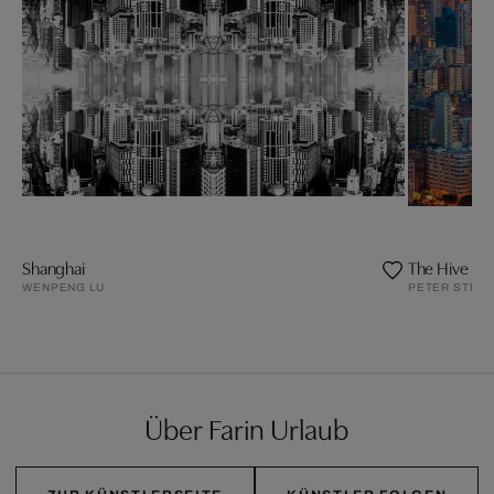
Shanghai
The Hive
WENPENG LU
PETER STEW
Über Farin Urlaub