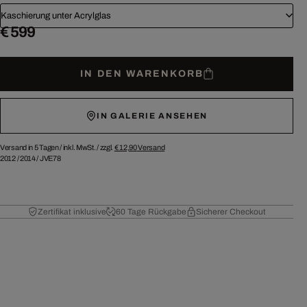
Kaschierung unter Acrylglas
€ 599
IN DEN WARENKORB
IN GALERIE ANSEHEN
Versand in 5 Tagen /
inkl. MwSt. / zzgl.
€ 12,90
Versand
2012
/
2014
/
JVE78
Zertifikat inklusive
60 Tage Rückgabe
Sicherer Checkout