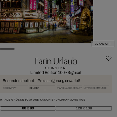
3D ANSICHT
Farin Urlaub
SHINSEKAI
Limited Edition 100
•
Signiert
Besonders beliebt – Preissteigerung erwartet!
GEHEIMTIPP
BELIEBT
STARK NACHGEFRAGT
LETZTE EXEMPLARE
WÄHLE GRÖSSE (CM) UND KASCHIERUNG/RAHMUNG AUS:
60 x 69
120 x 138