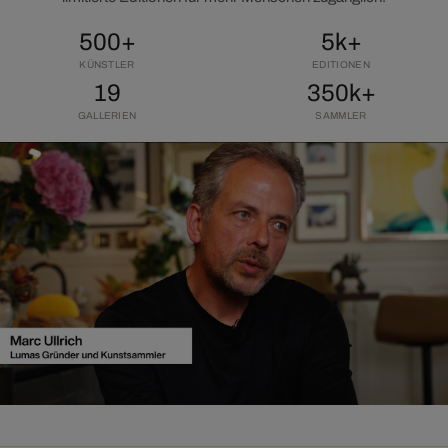
500+
5k+
KÜNSTLER
EDITIONEN
19
350k+
GALLERIEN
SAMMLER