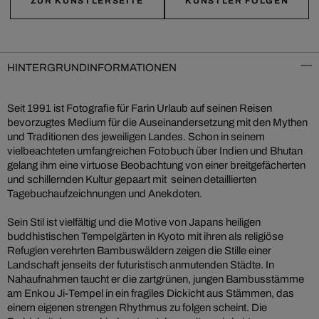
ZUR KÜNSTLERSEITE
KÜNSTLER FOLGEN
HINTERGRUNDINFORMATIONEN
Seit 1991 ist Fotografie für Farin Urlaub auf seinen Reisen
bevorzugtes Medium für die Auseinandersetzung mit den Mythen
und Traditionen des jeweiligen Landes. Schon in seinem
vielbeachteten umfangreichen Fotobuch über Indien und Bhutan
gelang ihm eine virtuose Beobachtung von einer breitgefächerten
und schillernden Kultur gepaart mit seinen detaillierten
Tagebuchaufzeichnungen und Anekdoten.
Sein Stil ist vielfältig und die Motive von Japans heiligen
buddhistischen Tempelgärten in Kyoto mit ihren als religiöse
Refugien verehrten Bambuswäldern zeigen die Stille einer
Landschaft jenseits der futuristisch anmutenden Städte. In
Nahaufnahmen taucht er die zartgrünen, jungen Bambusstämme
am Enkou Ji-Tempel in ein fragiles Dickicht aus Stämmen, das
einem eigenen strengen Rhythmus zu folgen scheint. Die