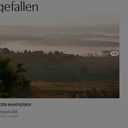
gefallen
tzte exemplare
enza Gold
TER ADAMS