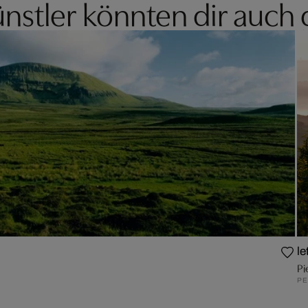
nstler könnten dir auch 
le
Pi
PE