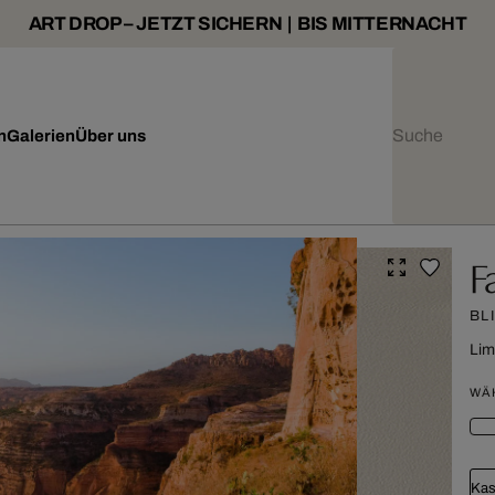
ART DROP – JETZT SICHERN | BIS MITTERNACHT
n
Galerien
Über uns
F
BL
Lim
WÄ
Kas