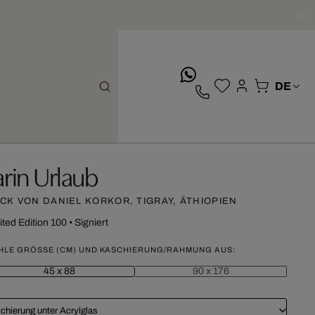
whatsApp
arin Urlaub
ICK VON DANIEL KORKOR, TIGRAY, ÄTHIOPIEN
ited Edition 100
•
Signiert
HLE GRÖSSE (CM) UND KASCHIERUNG/RAHMUNG AUS:
45 x 88
90 x 176
chierung unter Acrylglas