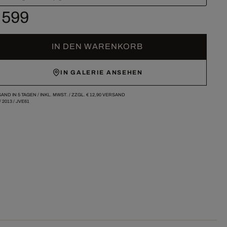
 599
IN DEN WARENKORB
IN GALERIE ANSEHEN
AND IN 5 TAGEN /
INKL. MWST. / ZZGL.
€ 12,90
VERSAND
/
2013
/
JVE61