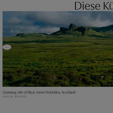
Diese Kü
Quiraing, Isle of Skye, Inner Hebrides, Scotland
AXEL M. MOSLER