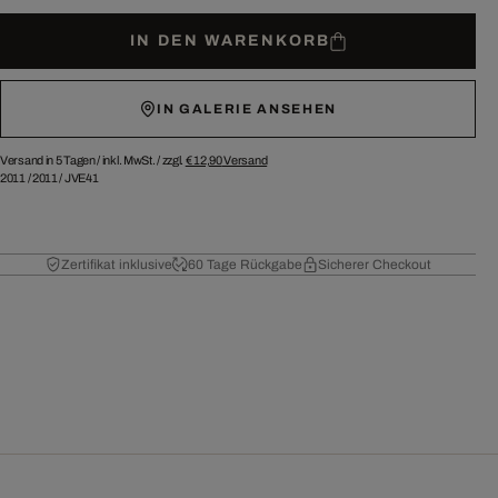
IN DEN WARENKORB
IN GALERIE ANSEHEN
Versand in 5 Tagen /
inkl. MwSt. / zzgl.
€ 12,90
Versand
2011
/
2011
/
JVE41
Zertifikat inklusive
60 Tage Rückgabe
Sicherer Checkout