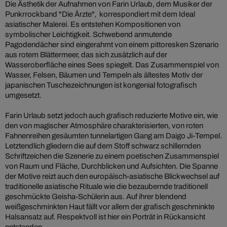
Die Ästhetik der Aufnahmen von Farin Urlaub, dem Musiker der
Punkrrockband "Die Ärzte", korrespondiert mit dem Ideal
asiatischer Malerei. Es entstehen Kompositionen von
symbolischer Leichtigkeit. Schwebend anmutende
Pagodendächer sind eingerahmt von einem pittoresken Szenario
aus rotem Blättermeer, das sich zusätzlich auf der
Wasseroberfläche eines Sees spiegelt. Das Zusammenspiel von
Wasser, Felsen, Bäumen und Tempeln als ältestes Motiv der
japanischen Tuschezeichnungen ist kongenial fotografisch
umgesetzt.
Farin Urlaub setzt jedoch auch grafisch reduzierte Motive ein, wie
den von magischer Atmosphäre charakterisierten, von roten
Fahnenreihen gesäumten tunnelartigen Gang am Daigo Ji-Tempel.
Letztendlich gliedern die auf dem Stoff schwarz schillernden
Schriftzeichen die Szenerie zu einem poetischen Zusammenspiel
von Raum und Fläche, Durchblicken und Aufsichten. Die Spanne
der Motive reizt auch den europäisch-asiatische Blickwechsel auf
traditionelle asiatische Rituale wie die bezaubernde traditionell
geschmückte Geisha-Schülerin aus. Auf ihrer blendend
weißgeschminkten Haut fällt vor allem der grafisch geschminkte
Halsansatz auf. Respektvoll ist hier ein Porträt in Rückansicht