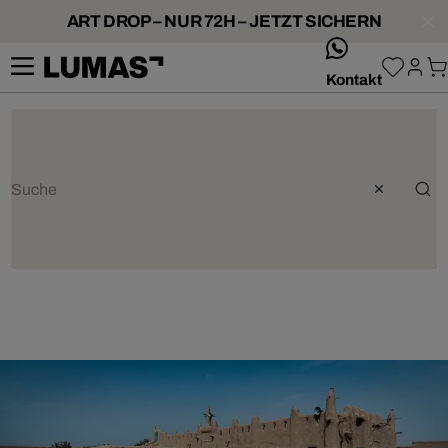
ART DROP – NUR 72H – JETZT SICHERN
whatsApp
Kontakt