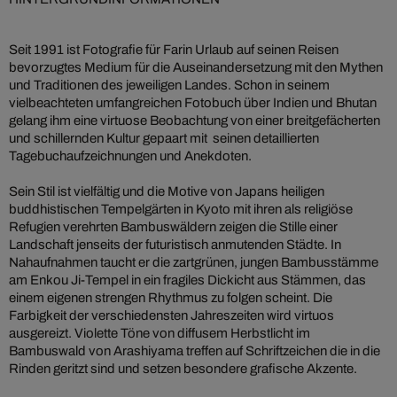
Seit 1991 ist Fotografie für Farin Urlaub auf seinen Reisen
bevorzugtes Medium für die Auseinandersetzung mit den Mythen
und Traditionen des jeweiligen Landes. Schon in seinem
vielbeachteten umfangreichen Fotobuch über Indien und Bhutan
gelang ihm eine virtuose Beobachtung von einer breitgefächerten
und schillernden Kultur gepaart mit seinen detaillierten
Tagebuchaufzeichnungen und Anekdoten.
Sein Stil ist vielfältig und die Motive von Japans heiligen
buddhistischen Tempelgärten in Kyoto mit ihren als religiöse
Refugien verehrten Bambuswäldern zeigen die Stille einer
Landschaft jenseits der futuristisch anmutenden Städte. In
Nahaufnahmen taucht er die zartgrünen, jungen Bambusstämme
am Enkou Ji-Tempel in ein fragiles Dickicht aus Stämmen, das
einem eigenen strengen Rhythmus zu folgen scheint. Die
Farbigkeit der verschiedensten Jahreszeiten wird virtuos
ausgereizt. Violette Töne von diffusem Herbstlicht im
Bambuswald von Arashiyama treffen auf Schriftzeichen die in die
Rinden geritzt sind und setzen besondere grafische Akzente.