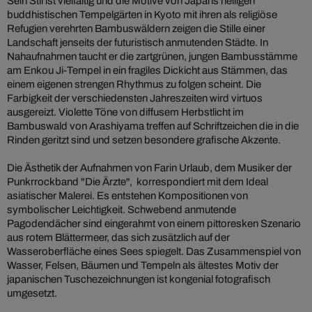
Sein Stil ist vielfältig und die Motive von Japans heiligen
buddhistischen Tempelgärten in Kyoto mit ihren als religiöse
Refugien verehrten Bambuswäldern zeigen die Stille einer
Landschaft jenseits der futuristisch anmutenden Städte. In
Nahaufnahmen taucht er die zartgrünen, jungen Bambusstämme
am Enkou Ji-Tempel in ein fragiles Dickicht aus Stämmen, das
einem eigenen strengen Rhythmus zu folgen scheint. Die
Farbigkeit der verschiedensten Jahreszeiten wird virtuos
ausgereizt. Violette Töne von diffusem Herbstlicht im
Bambuswald von Arashiyama treffen auf Schriftzeichen die in die
Rinden geritzt sind und setzen besondere grafische Akzente.
Die Ästhetik der Aufnahmen von Farin Urlaub, dem Musiker der
Punkrrockband "Die Ärzte", korrespondiert mit dem Ideal
asiatischer Malerei. Es entstehen Kompositionen von
symbolischer Leichtigkeit. Schwebend anmutende
Pagodendächer sind eingerahmt von einem pittoresken Szenario
aus rotem Blättermeer, das sich zusätzlich auf der
Wasseroberfläche eines Sees spiegelt. Das Zusammenspiel von
Wasser, Felsen, Bäumen und Tempeln als ältestes Motiv der
japanischen Tuschezeichnungen ist kongenial fotografisch
umgesetzt.