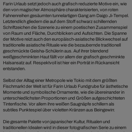
Farin Urlaub setzt jedoch auch grafisch reduzierte Motive ein, wie
den von magischer Atmosphäre charakterisierten, von roten
Fahnenreihen gesäumten tunnelartigen Gang am Daigo Ji-Tempel.
Letztendlich gliedern die auf dem Stoff schwarz schillernden
Schriftzeichen die Szenerie zu einem poetischen Zusammenspiel
von Raum und Fläche, Durchblicken und Aufsichten. Die Spanne
der Motive reizt auch den europäisch-asiatische Blickwechsel auf
traditionelle asiatische Rituale wie die bezaubernde traditionell
geschmückte Geisha-Schülerin aus. Auf ihrer blendend
weißgeschminkten Haut fällt vor allem der grafisch geschminkte
Halsansatz auf. Respektvoll ist hier ein Porträt in Rückansicht
entstanden.
Selbst der Alltag einer Metropole wie Tokio mit dem größten
Fischmarkt der Welt ist für Farin Urlaub Fundgrube für ästhetische
Momente und symbolische Ornamente, wie die übereinander in
unterschiedlichsten Proportionen und Größen aufgeschichteten
Tintenfische. Vor allem ihre weißen Saugnäpfe schillern als
subtiles Punktespiel über violetten Kränzen aus Beingewirr.
Die gesamte Palette von japanischer Kultur, Ritualen und
traditionellen Idealen wird in dieser fotografischen Serie zu einem