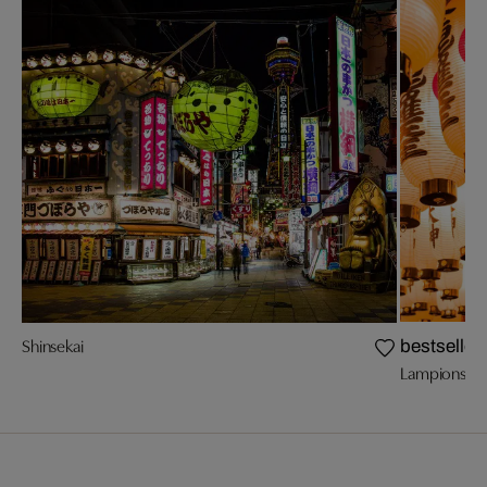
Shinsekai
bestseller
Lampions, H