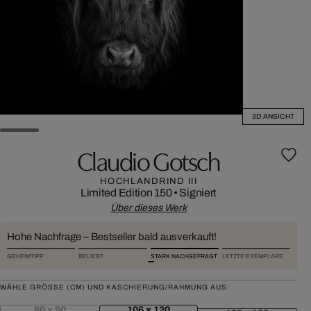
3D ANSICHT
Claudio Gotsch
HOCHLANDRIND III
Limited Edition 150
•
Signiert
Über dieses Werk
Hohe Nachfrage – Bestseller bald ausverkauft!
GEHEIMTIPP
BELIEBT
STARK NACHGEFRAGT
LETZTE EXEMPLARE
WÄHLE GRÖSSE (CM) UND KASCHIERUNG/RAHMUNG AUS:
80 x 90
106 x 120