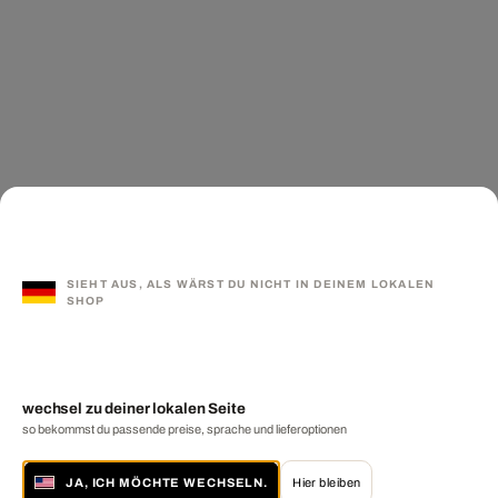
SIEHT AUS, ALS WÄRST DU NICHT IN DEINEM LOKALEN
SHOP
wechsel zu deiner lokalen Seite
so bekommst du passende preise, sprache und lieferoptionen
JA, ICH MÖCHTE WECHSELN.
Hier bleiben