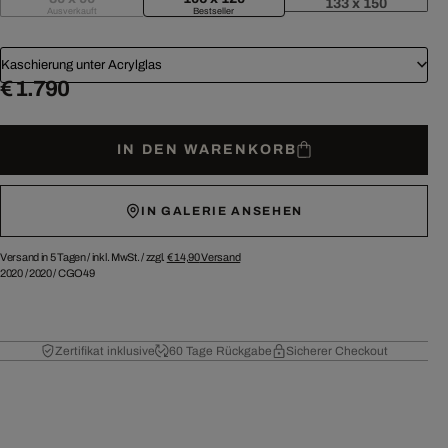
133 x 150
Ausverkauft
Bestseller
Kaschierung unter Acrylglas
€ 1.790
IN DEN WARENKORB
IN GALERIE ANSEHEN
Versand in 5 Tagen /
inkl. MwSt. / zzgl.
€ 14,90
Versand
2020
/
2020
/
CGO49
Zertifikat inklusive
60 Tage Rückgabe
Sicherer Checkout