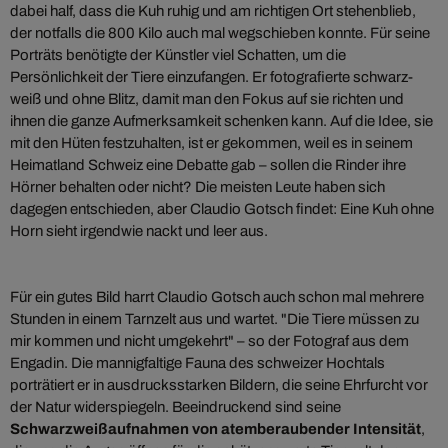
dabei half, dass die Kuh ruhig und am richtigen Ort stehenblieb,
der notfalls die 800 Kilo auch mal wegschieben konnte. Für seine
Porträts benötigte der Künstler viel Schatten, um die
Persönlichkeit der Tiere einzufangen. Er fotografierte schwarz-
weiß und ohne Blitz, damit man den Fokus auf sie richten und
ihnen die ganze Aufmerksamkeit schenken kann. Auf die Idee, sie
mit den Hüten festzuhalten, ist er gekommen, weil es in seinem
Heimatland Schweiz eine Debatte gab – sollen die Rinder ihre
Hörner behalten oder nicht? Die meisten Leute haben sich
dagegen entschieden, aber Claudio Gotsch findet: Eine Kuh ohne
Horn sieht irgendwie nackt und leer aus.
Für ein gutes Bild harrt Claudio Gotsch auch schon mal mehrere
Stunden in einem Tarnzelt aus und wartet. "Die Tiere müssen zu
mir kommen und nicht umgekehrt" – so der Fotograf aus dem
Engadin. Die mannigfaltige Fauna des schweizer Hochtals
porträtiert er in ausdrucksstarken Bildern, die seine Ehrfurcht vor
der Natur widerspiegeln. Beeindruckend sind seine
Schwarzweißaufnahmen von atemberaubender Intensität
,