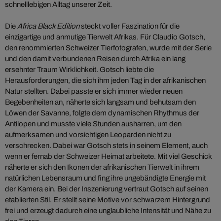
schnelllebigen Alltag unserer Zeit.
Die
Africa Black Edition
steckt voller Faszination für die
einzigartige und anmutige Tierwelt Afrikas. Für Claudio Gotsch,
den renommierten Schweizer Tierfotografen, wurde mit der Serie
und den damit verbundenen Reisen durch Afrika ein lang
ersehnter Traum Wirklichkeit. Gotsch liebte die
Herausforderungen, die sich ihm jeden Tag in der afrikanischen
Natur stellten. Dabei passte er sich immer wieder neuen
Begebenheiten an, näherte sich langsam und behutsam den
Löwen der Savanne, folgte dem dynamischen Rhythmus der
Antilopen und musste viele Stunden ausharren, um den
aufmerksamen und vorsichtigen Leoparden nicht zu
verschrecken. Dabei war Gotsch stets in seinem Element, auch
wenn er fernab der Schweizer Heimat arbeitete. Mit viel Geschick
näherte er sich den Ikonen der afrikanischen Tierwelt in ihrem
natürlichen Lebensraum und fing ihre ungebändigte Energie mit
der Kamera ein. Bei der Inszenierung vertraut Gotsch auf seinen
etablierten Stil. Er stellt seine Motive vor schwarzem Hintergrund
frei und erzeugt dadurch eine unglaubliche Intensität und Nähe zu