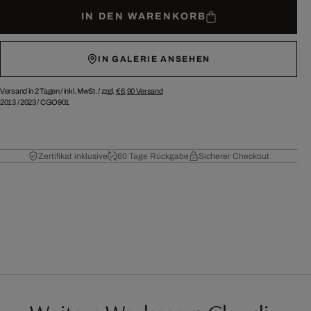
IN DEN WARENKORB
IN GALERIE ANSEHEN
Versand in 2 Tagen /
inkl. MwSt. / zzgl.
€ 6,90
Versand
2013
/
2023
/
CGO901
Zertifikat inklusive
60 Tage Rückgabe
Sicherer Checkout