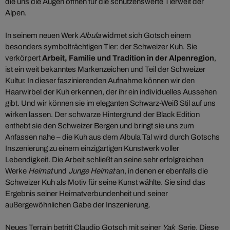
die uns die Augen öffnen für die schützenswerte Tierwelt der
Alpen.
In seinem neuen Werk
Albula
widmet sich Gotsch einem
besonders symbolträchtigen Tier: der Schweizer Kuh. Sie
verkörpert
Arbeit, Familie und Tradition in der Alpenregion
,
ist ein weit bekanntes Markenzeichen und Teil der Schweizer
Kultur. In dieser faszinierenden Aufnahme können wir den
Haarwirbel der Kuh erkennen, der ihr ein individuelles Aussehen
gibt. Und wir können sie im eleganten Schwarz-Weiß Stil auf uns
wirken lassen. Der schwarze Hintergrund der Black Edition
enthebt sie den Schweizer Bergen und bringt sie uns zum
Anfassen nahe – die Kuh aus dem Albula Tal wird durch Gotschs
Inszenierung zu einem einzigartigen Kunstwerk voller
Lebendigkeit. Die Arbeit schließt an seine sehr erfolgreichen
Werke
Heimat
und
Junge Heimat
an, in denen er ebenfalls die
Schweizer Kuh als Motiv für seine Kunst wählte. Sie sind das
Ergebnis seiner Heimatverbundenheit und seiner
außergewöhnlichen Gabe der Inszenierung.
Neues Terrain betritt Claudio Gotsch mit seiner
Yak
Serie. Diese