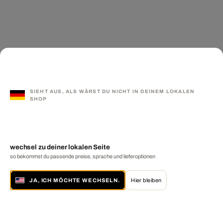
SIEHT AUS, ALS WÄRST DU NICHT IN DEINEM LOKALEN
SHOP
wechsel zu deiner lokalen Seite
so bekommst du passende preise, sprache und lieferoptionen
JA, ICH MÖCHTE WECHSELN.
Hier bleiben