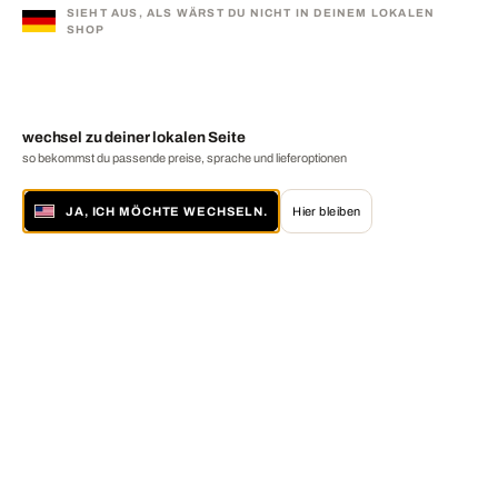
SIEHT AUS, ALS WÄRST DU NICHT IN DEINEM LOKALEN
SHOP
wechsel zu deiner lokalen Seite
so bekommst du passende preise, sprache und lieferoptionen
JA, ICH MÖCHTE WECHSELN.
Hier bleiben