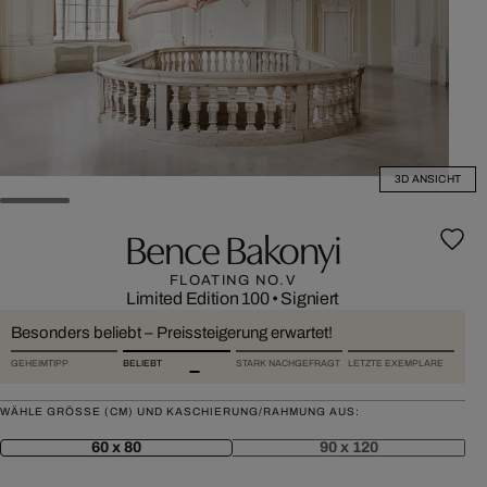
3D ANSICHT
Bence Bakonyi
FLOATING NO.V
Limited Edition 100
•
Signiert
Besonders beliebt – Preissteigerung erwartet!
GEHEIMTIPP
BELIEBT
STARK NACHGEFRAGT
LETZTE EXEMPLARE
WÄHLE GRÖSSE (CM) UND KASCHIERUNG/RAHMUNG AUS:
60 x 80
90 x 120