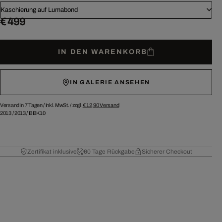
Kaschierung auf Lumabond
€ 499
IN DEN WARENKORB
IN GALERIE ANSEHEN
Versand in 7 Tagen /
inkl. MwSt. / zzgl.
€ 12,90
Versand
2013
/
2013
/
BBK10
Zertifikat inklusive
60 Tage Rückgabe
Sicherer Checkout