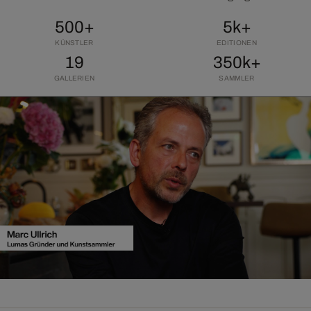
500+
5k+
KÜNSTLER
EDITIONEN
19
350k+
GALLERIEN
SAMMLER