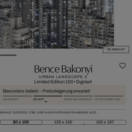
3D ANSICHT
Bence Bakonyi
URBAN LANDSCAPE II
Limited Edition 100
•
Signiert
Besonders beliebt – Preissteigerung erwartet!
GEHEIMTIPP
BELIEBT
STARK NACHGEFRAGT
LETZTE EXEMPLARE
WÄHLE GRÖSSE (CM) UND KASCHIERUNG/RAHMUNG AUS:
80 x 100
120 x 150
150 x 187