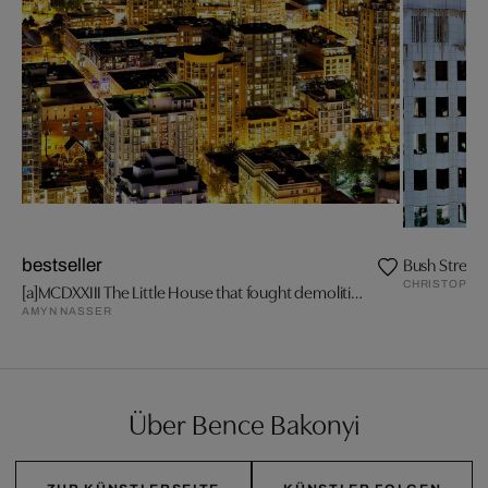
Bush Street 
bestseller
CHRISTOPHE
[a]MCDXXIII The Little House that fought demolition.
AMYN NASSER
Über Bence Bakonyi