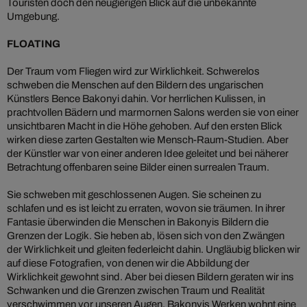
Touristen doch den neugierigen Blick auf die unbekannte
Umgebung.
FLOATING
Der Traum vom Fliegen wird zur Wirklichkeit. Schwerelos
schweben die Menschen auf den Bildern des ungarischen
Künstlers Bence Bakonyi dahin. Vor herrlichen Kulissen, in
prachtvollen Bädern und marmornen Salons werden sie von einer
unsichtbaren Macht in die Höhe gehoben. Auf den ersten Blick
wirken diese zarten Gestalten wie Mensch-Raum-Studien. Aber
der Künstler war von einer anderen Idee geleitet und bei näherer
Betrachtung offenbaren seine Bilder einen surrealen Traum.
Sie schweben mit geschlossenen Augen. Sie scheinen zu
schlafen und es ist leicht zu erraten, wovon sie träumen. In ihrer
Fantasie überwinden die Menschen in Bakonyis Bildern die
Grenzen der Logik. Sie heben ab, lösen sich von den Zwängen
der Wirklichkeit und gleiten federleicht dahin. Ungläubig blicken wir
auf diese Fotografien, von denen wir die Abbildung der
Wirklichkeit gewohnt sind. Aber bei diesen Bildern geraten wir ins
Schwanken und die Grenzen zwischen Traum und Realität
verschwimmen vor unseren Augen. Bakonyis Werken wohnt eine