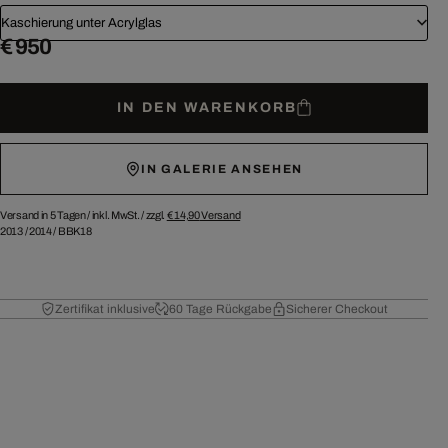
Kaschierung unter Acrylglas
€ 950
IN DEN WARENKORB
IN GALERIE ANSEHEN
Versand in 5 Tagen /
inkl. MwSt. / zzgl.
€ 14,90
Versand
2013
/
2014
/
BBK18
Zertifikat inklusive
60 Tage Rückgabe
Sicherer Checkout