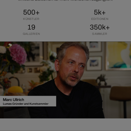
500+
5k+
KÜNSTLER
EDITIONEN
19
350k+
GALLERIEN
SAMMLER