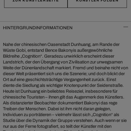
ZUR KÜNSTLERSEITE
KÜNSTLER FOLGEN
HINTERGRUNDINFORMATIONEN
Nahe der chinesischen Oasenstadt Dunhuang, am Rande der
Wüste Gobi, entstand Bence Bakonyis außergewöhnliche
Bildreihe „Cognition“. Geradezu unwirklich erscheint dieser
Landstrich, der den Übergang von Zivilisation zur unwegsamen
Weite der Dünenlandschaft markiert. Fremd und beinahe nicht von
dieser Welt präsentiert sich uns die Szenerie; und doch blickt der
Ort auf eine geschichtsträchtige Vergangenheit zurück. Einst
diente die Siedlung als wichtiger Knotenpunkt der Seidenstraße.
Heute ist Dunhuang ein beliebtes Reiseziel, insbesondere für
chinesische Touristen – ihnen gilt das Augenmerk des Künstlers.
Als distanzierter Beobachter dokumentiert Bakonyi das rege
Treiben der Menschen. Dabei ist ihm nicht daran gelegen,
Individuen zu porträtieren – vielmehr lässt sich „Cognition“ als
Studie über die Dynamik der Gruppe verstehen. Auch wenn er sie
nur aus der Ferne fotografiert, so teilt der Künstler mit den