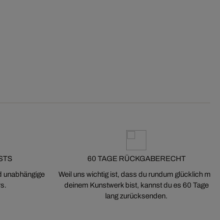
STS
60 TAGE RÜCKGABERECHT
nd unabhängige
Weil uns wichtig ist, dass du rundum glücklich mit
s.
deinem Kunstwerk bist, kannst du es 60 Tage
lang zurücksenden.