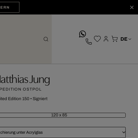
HERN
whatsApp
atthias Jung
PEDITION OSTPOL
ited Edition 150
•
Signiert
120 x 85
chierung unter Acrylglas