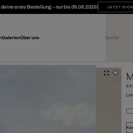
deine erste Bestellung – nur bis 09.08.2026!
JETZT SIC
n
Galerien
Über uns
M
EX
Lim
Kas