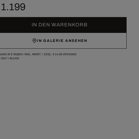
 1.199
IN DEN WARENKORB
IN GALERIE ANSEHEN
AND IN 5 TAGEN /
INKL. MWST. / ZZGL.
€ 14,90
VERSAND
/
2017
/
MJU03