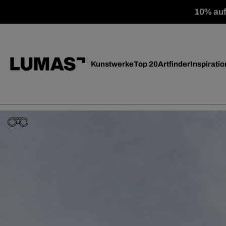
10% auf 
Kunstwerke
Top 20
Artfinder
Inspiratio