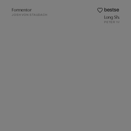
Formentor
bestseller
JOSH VON STAUDACH
Long Shadow
PETER YAN