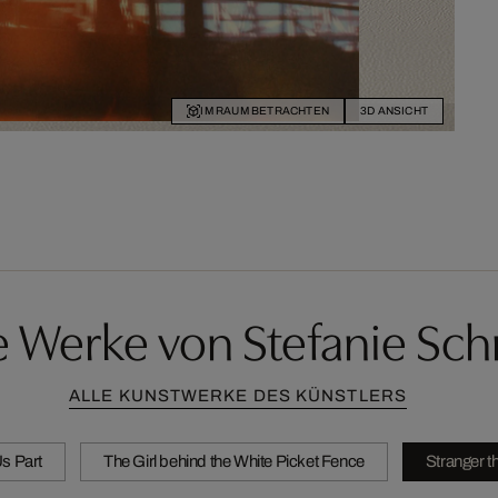
IM RAUM BETRACHTEN
3D ANSICHT
e Werke von Stefanie Sch
ALLE KUNSTWERKE DES KÜNSTLERS
Us Part
The Girl behind the White Picket Fence
Stranger t