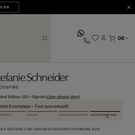
HERN
whatsApp
tefanie Schneider
OSSFIRE
ited Edition 150
•
Signiert
Über dieses Werk
etzte Exemplare – Fast ausverkauft!
HEIMTIPP
BELIEBT
STARK NACHGEFRAGT
LETZTE EXEMPLARE
HLE GRÖSSE (CM) UND KASCHIERUNG/RAHMUNG AUS: