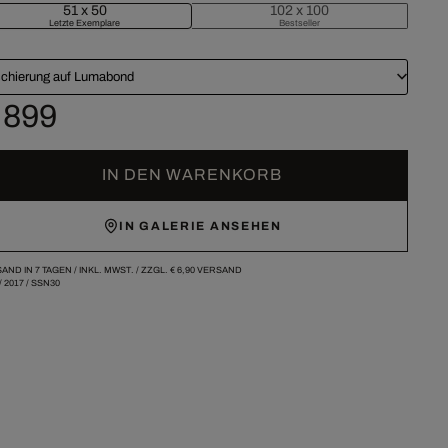
51 x 50
102 x 100
Letzte Exemplare
Bestseller
chierung auf Lumabond
 899
IN DEN WARENKORB
IN GALERIE ANSEHEN
AND IN 7 TAGEN /
INKL. MWST. / ZZGL.
€ 6,90
VERSAND
/
2017
/
SSN30