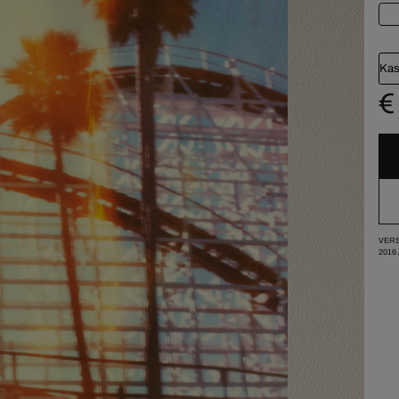
Kas
€
VERS
2016