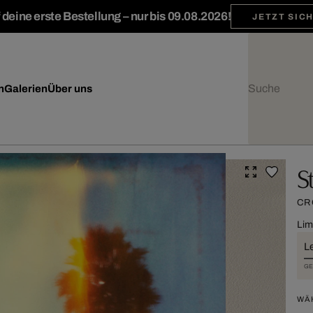
deine erste Bestellung – nur bis 09.08.2026!
JETZT SIC
n
Galerien
Über uns
S
CR
Lim
L
GE
WÄ