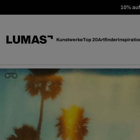
10% auf 
Kunstwerke
Top 20
Artfinder
Inspiratio