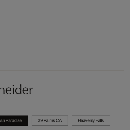
neider
han Paradise
29 Palms CA
Heavenly Falls