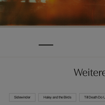
Weiter
Sidewinder
Haley and the Birds
Till Death Do 