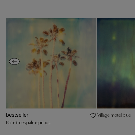
Village motel blue
bestseller
Palm trees palm springs