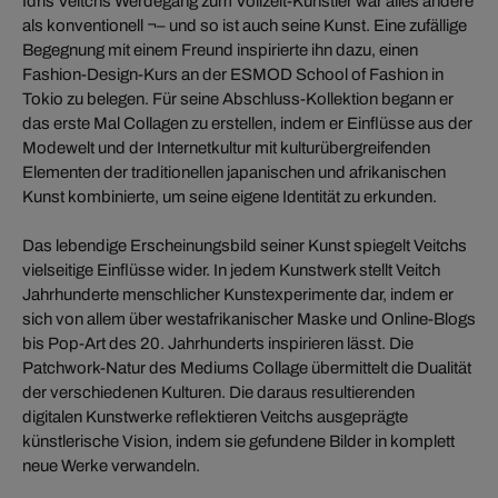
Idris Veitchs Werdegang zum Vollzeit-Künstler war alles andere
als konventionell ¬– und so ist auch seine Kunst. Eine zufällige
Begegnung mit einem Freund inspirierte ihn dazu, einen
Fashion-Design-Kurs an der ESMOD School of Fashion in
Tokio zu belegen. Für seine Abschluss-Kollektion begann er
das erste Mal Collagen zu erstellen, indem er Einflüsse aus der
Modewelt und der Internetkultur mit kulturübergreifenden
Elementen der traditionellen japanischen und afrikanischen
Kunst kombinierte, um seine eigene Identität zu erkunden.
Das lebendige Erscheinungsbild seiner Kunst spiegelt Veitchs
vielseitige Einflüsse wider. In jedem Kunstwerk stellt Veitch
Jahrhunderte menschlicher Kunstexperimente dar, indem er
sich von allem über westafrikanischer Maske und Online-Blogs
bis Pop-Art des 20. Jahrhunderts inspirieren lässt. Die
Patchwork-Natur des Mediums Collage übermittelt die Dualität
der verschiedenen Kulturen. Die daraus resultierenden
digitalen Kunstwerke reflektieren Veitchs ausgeprägte
künstlerische Vision, indem sie gefundene Bilder in komplett
neue Werke verwandeln.