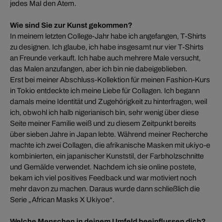
jedes MaI den Atem.
Wie sind Sie zur Kunst gekommen?
In meinem letzten College-Jahr habe ich angefangen, T-Shirts
zu designen. Ich glaube, ich habe insgesamt nur vier T-Shirts
an Freunde verkauft. Ich habe auch mehrere Male versucht,
das Malen anzufangen, aber ich bin nie dabeigeblieben.
Erst bei meiner Abschluss-Kollektion für meinen Fashion-Kurs
in Tokio entdeckte ich meine Liebe für Collagen. Ich begann
damals meine Identität und Zugehörigkeit zu hinterfragen, weil
ich, obwohl ich halb nigerianisch bin, sehr wenig über diese
Seite meiner Familie weiß und zu diesem Zeitpunkt bereits
über sieben Jahre in Japan lebte. Während meiner Recherche
machte ich zwei Collagen, die afrikanische Masken mit ukiyo-e
kombinierten, ein japanischer Kunststil, der Farbholzschnitte
und Gemälde verwendet. Nachdem ich sie online postete,
bekam ich viel positives Feedback und war motiviert noch
mehr davon zu machen. Daraus wurde dann schließlich die
Serie „African Masks X Ukiyoe“.
Welche Menschen in deinem Umfeld beeinflussen dich?