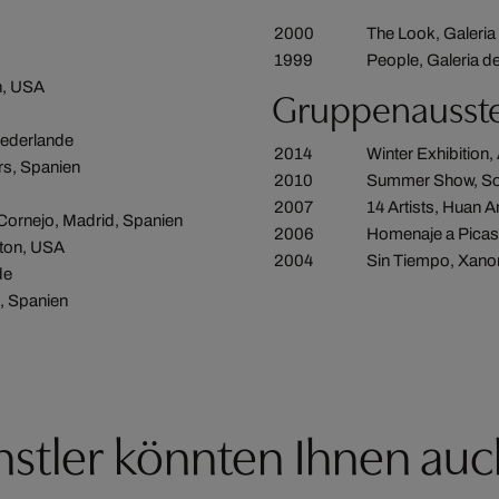
2000
The Look, Galeria
1999
People, Galeria d
on, USA
Gruppenausst
Niederlande
2014
Winter Exhibition,
rs, Spanien
2010
Summer Show, Sop
2007
14 Artists, Huan 
Cornejo, Madrid, Spanien
2006
Homenaje a Picass
ton, USA
2004
Sin Tiempo, Xanon
de
d, Spanien
stler könnten Ihnen auc