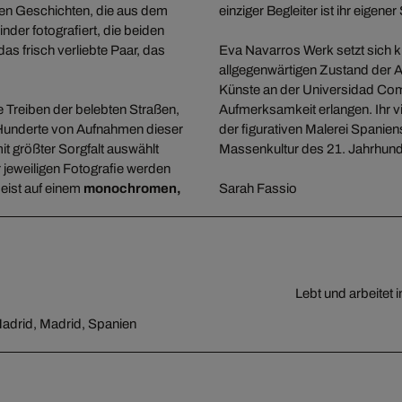
nen Geschichten, die aus dem
einziger Begleiter ist ihr eigene
inder fotografiert, die beiden
as frisch verliebte Paar, das
Eva Navarros Werk setzt sich 
allgegenwärtigen Zustand der 
Künste an der Universidad Comp
e Treiben der belebten Straßen,
Aufmerksamkeit erlangen. Ihr v
 Hunderte von Aufnahmen dieser
der figurativen Malerei Spanien
mit größter Sorgfalt auswählt
Massenkultur des 21. Jahrhun
r jeweiligen Fotografie werden
eist auf einem
monochromen,
Sarah Fassio
Lebt und arbeitet 
adrid, Madrid, Spanien