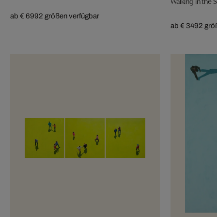
Walking in the 
ab € 699
2 größen verfügbar
ab € 349
2 grö