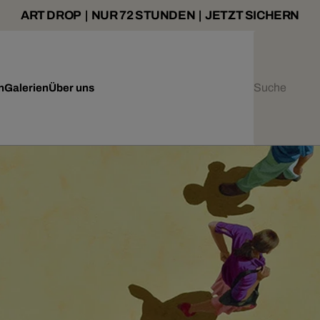
ART DROP | NUR 72 STUNDEN | JETZT SICHERN
n
Galerien
Über uns