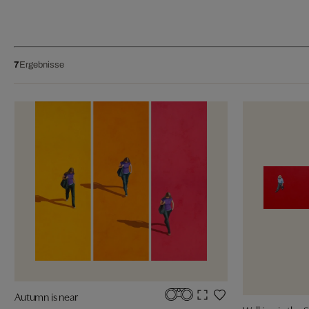
7
Ergebnisse
Autumn is near