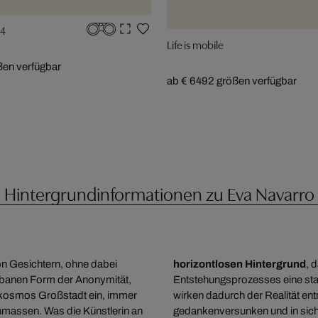
14
Life is mobile
ßen verfügbar
ab € 649
2 größen verfügbar
Hintergrundinformationen zu Eva Navarro
on Gesichtern, ohne dabei
horizontlosen Hintergrund
, 
urbanen Form der Anonymität,
Entstehungsprozesses eine st
rokosmos Großstadt ein, immer
wirken dadurch der Realität en
enmassen. Was die Künstlerin an
gedankenversunken und in sich