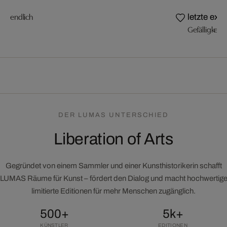
endlich
letzte exe
Gefälligkeit (
DER LUMAS UNTERSCHIED
Liberation of Arts
Gegründet von einem Sammler und einer Kunsthistorikerin schafft
LUMAS Räume für Kunst – fördert den Dialog und macht hochwertig
limitierte Editionen für mehr Menschen zugänglich.
500+
5k+
KÜNSTLER
EDITIONEN