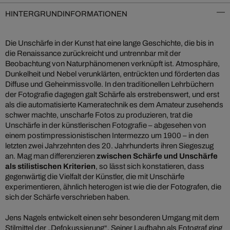
HINTERGRUNDINFORMATIONEN
Die Unschärfe in der Kunst hat eine lange Geschichte, die bis in
die Renaissance zurückreicht und untrennbar mit der
Beobachtung von Naturphänomenen verknüpft ist. Atmosphäre,
Dunkelheit und Nebel verunklärten, entrückten und förderten das
Diffuse und Geheinmissvolle. In den traditionellen Lehrbüchern
der Fotografie dagegen galt Schärfe als erstrebenswert, und erst
als die automatisierte Kameratechnik es dem Amateur zusehends
schwer machte, unscharfe Fotos zu produzieren, trat die
Unschärfe in der künstlerischen Fotografie – abgesehen von
einem postimpressionistischen Intermezzo um 1900 – in den
letzten zwei Jahrzehnten des 20. Jahrhunderts ihren Siegeszug
an. Mag man differenzieren
zwischen Schärfe und Unschärfe
als stilistischen Kriterien
, so lässt sich konstatieren, dass
gegenwärtig die Vielfalt der Künstler, die mit Unschärfe
experimentieren, ähnlich heterogen ist wie die der Fotografen, die
sich der Schärfe verschrieben haben.
Jens Nagels entwickelt einen sehr besonderen Umgang mit dem
Stilmittel der „Defokussierung“. Seiner Laufbahn als Fotograf ging