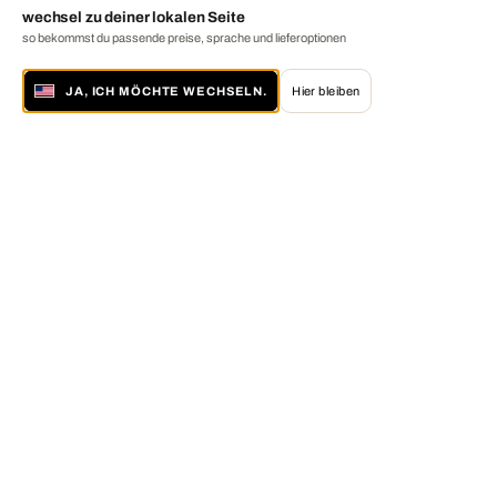
wechsel zu deiner lokalen Seite
so bekommst du passende preise, sprache und lieferoptionen
JA, ICH MÖCHTE WECHSELN.
Hier bleiben