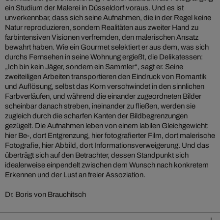
ein Studium der Malerei in Düsseldorf voraus. Und es ist
unverkennbar, dass sich seine Aufnahmen, die in der Regel keine
Natur reproduzieren, sondern Realitäten aus zweiter Hand zu
farbintensiven Visionen verfremden, den malerischen Ansatz
bewahrt haben. Wie ein Gourmet selektiert er aus dem, was sich
durchs Fernsehen in seine Wohnung ergießt, die Delikatessen:
„Ich bin kein Jäger, sondern ein Sammler“, sagt er. Seine
zweiteiligen Arbeiten transportieren den Eindruck von Romantik
und Auflösung, selbst das Korn verschwindet in den sinnlichen
Farbverläufen, und während die einander zugeordneten Bilder
scheinbar danach streben, ineinander zu fließen, werden sie
zugleich durch die scharfen Kanten der Bildbegrenzungen
gezügelt. Die Aufnahmen leben von einem labilen Gleichgewicht:
hier Be-, dort Entgrenzung, hier fotografierter Film, dort malerische
Fotografie, hier Abbild, dort Informationsverweigerung. Und das
überträgt sich auf den Betrachter, dessen Standpunkt sich
idealerweise einpendelt zwischen dem Wunsch nach konkretem
Erkennen und der Lust an freier Assoziation.
Dr. Boris von Brauchitsch