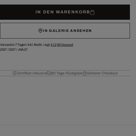
IN DEN WARENKORB
IN GALERIE ANSEHEN
Versand in 7 Tagen /
inkl. MwSt. / zzgl.
€ 12,90
Versand
2007
/
2007
/
JNA27
Zertifikat inklusive
60 Tage Rückgabe
Sicherer Checkout