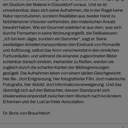
ein Studium der Malerei in Düsseldorf voraus. Und es ist
unverkennbar, dass sich seine Aufnahmen, die in der Regel keine
Natur reproduzieren, sondern Realitäten aus zweiter Hand zu
farbintensiven Visionen verfremden, den malerischen Ansatz
bewahrt haben. Wie ein Gourmet selektiert er aus dem, was sich
durchs Fernsehen in seine Wohnung ergießt, die Delikatessen:
„Ich bin kein Jäger, sondern ein Sammler“, sagt er. Seine
zweiteiligen Arbeiten transportieren den Eindruck von Romantik
und Auflösung, selbst das Korn verschwindet in den sinnlichen
Farbverläufen, und während die einander zugeordneten Bilder
scheinbar danach streben, ineinander zu fließen, werden sie
zugleich durch die scharfen Kanten der Bildbegrenzungen
gezügelt. Die Aufnahmen leben von einem labilen Gleichgewicht:
hier Be-, dort Entgrenzung, hier fotografierter Film, dort malerische
Fotografie, hier Abbild, dort Informationsverweigerung. Und das
überträgt sich auf den Betrachter, dessen Standpunkt sich
idealerweise einpendelt zwischen dem Wunsch nach konkretem
Erkennen und der Lust an freier Assoziation.
Dr. Boris von Brauchitsch