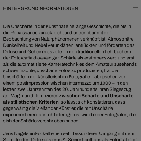
HINTERGRUNDINFORMATIONEN
Die Unschärfe in der Kunst hat eine lange Geschichte, die bis in
die Renaissance zurückreicht und untrennbar mit der
Beobachtung von Naturphänomenen verknüpft ist. Atmosphäre,
Dunkelheit und Nebel verunklärten, entrückten und förderten das
Diffuse und Geheinmissvolle. In den traditionellen Lehrbüchern
der Fotografie dagegen galt Schärfe als erstrebenswert, und erst
als die automatisierte Kameratechnik es dem Amateur zusehends
schwer machte, unscharfe Fotos zu produzieren, trat die
Unschärfe in der künstlerischen Fotografie – abgesehen von
einem postimpressionistischen Intermezzo um 1900 – in den
letzten zwei Jahrzehnten des 20. Jahrhunderts ihren Siegeszug
an. Mag man differenzieren
zwischen Schärfe und Unschärfe
als stilistischen Kriterien
, so lässt sich konstatieren, dass
gegenwärtig die Vielfalt der Künstler, die mit Unschärfe
experimentieren, ähnlich heterogen ist wie die der Fotografen, die
sich der Schärfe verschrieben haben.
Jens Nagels entwickelt einen sehr besonderen Umgang mit dem
Stilmittel der „Defokussierung“. Seiner Laufbahn als Fotograf ging