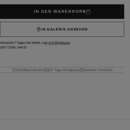
IN DEN WARENKORB
IN GALERIE ANSEHEN
Versand in 7 Tagen /
inkl. MwSt. / zzgl.
€ 12,90
Versand
2007
/
2008
/
JNA33
Zertifikat inklusive
60 Tage Rückgabe
Sicherer Checkout