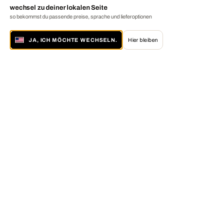
wechsel zu deiner lokalen Seite
so bekommst du passende preise, sprache und lieferoptionen
JA, ICH MÖCHTE WECHSELN.
Hier bleiben