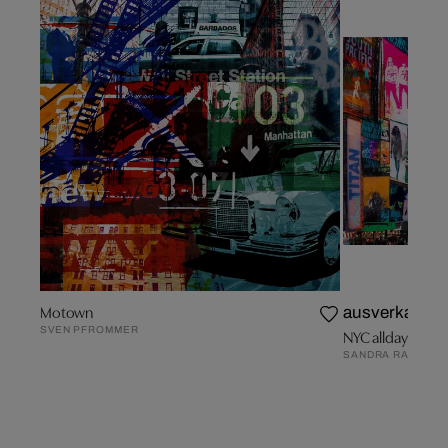
Motown
ausverkauft
SVEN PFROMMER
NYC allday
SANDRA RAUCH