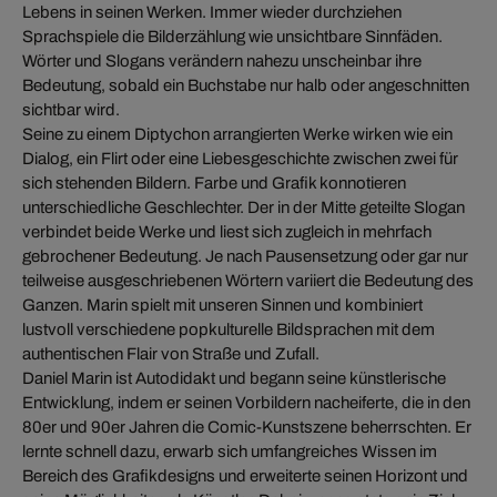
Lebens in seinen Werken. Immer wieder durchziehen
Sprachspiele die Bilderzählung wie unsichtbare Sinnfäden.
Wörter und Slogans verändern nahezu unscheinbar ihre
Bedeutung, sobald ein Buchstabe nur halb oder angeschnitten
sichtbar wird.
Seine zu einem Diptychon arrangierten Werke wirken wie ein
Dialog, ein Flirt oder eine Liebesgeschichte zwischen zwei für
sich stehenden Bildern. Farbe und Grafik konnotieren
unterschiedliche Geschlechter. Der in der Mitte geteilte Slogan
verbindet beide Werke und liest sich zugleich in mehrfach
gebrochener Bedeutung. Je nach Pausensetzung oder gar nur
teilweise ausgeschriebenen Wörtern variiert die Bedeutung des
Ganzen. Marin spielt mit unseren Sinnen und kombiniert
lustvoll verschiedene popkulturelle Bildsprachen mit dem
authentischen Flair von Straße und Zufall.
Daniel Marin ist Autodidakt und begann seine künstlerische
Entwicklung, indem er seinen Vorbildern nacheiferte, die in den
80er und 90er Jahren die Comic-Kunstszene beherrschten. Er
lernte schnell dazu, erwarb sich umfangreiches Wissen im
Bereich des Grafikdesigns und erweiterte seinen Horizont und