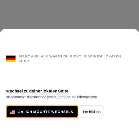
SIEHT AUS, ALS WÄRST DU NICHT IN DEINEM LOKALEN
SHOP
wechsel zu deiner lokalen Seite
so bekommst du passende preise, sprache und lieferoptionen
JA, ICH MÖCHTE WECHSELN.
Hier bleiben