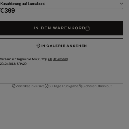
Kaschierung auf Lumabond
€ 399
IN DEN WARENKORB
IN GALERIE ANSEHEN
Versand in 7 Tagen /
inkl. MwSt. / zzgl.
€ 6,90
Versand
2012
/
2013
/
SRA29
Zertifikat inklusive
60 Tage Rückgabe
Sicherer Checkout