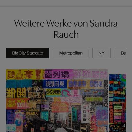
Weitere Werke von Sandra
Rauch
Big City Staccato
Metropolitan
NY
Berlin