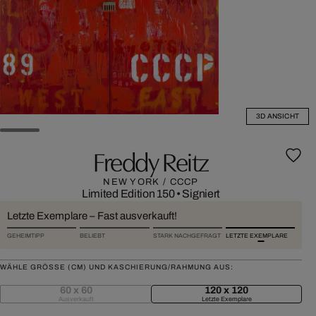
3D ANSICHT
Freddy Reitz
NEW YORK / CCCP
Limited Edition 150
•
Signiert
Letzte Exemplare – Fast ausverkauft!
GEHEIMTIPP
BELIEBT
STARK NACHGEFRAGT
LETZTE EXEMPLARE
WÄHLE GRÖSSE (CM) UND KASCHIERUNG/RAHMUNG AUS:
60 x 60
120 x 120
Ausverkauft
Letzte Exemplare