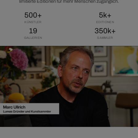
limitierte Editionen für mehr Menschen zugänglich.
500+
5k+
KÜNSTLER
EDITIONEN
19
350k+
GALLERIEN
SAMMLER