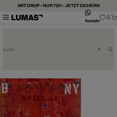
ART DROP – NUR 72H – JETZT SICHERN
whatsApp
Kontakt