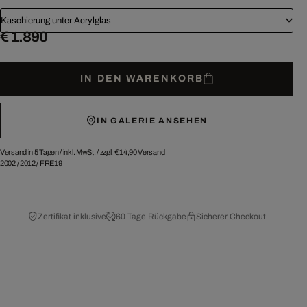
Kaschierung unter Acrylglas
€ 1.890
IN DEN WARENKORB
IN GALERIE ANSEHEN
Versand in 5 Tagen /
inkl. MwSt. / zzgl.
€ 14,90
Versand
2002
/
2012
/
FRE19
Zertifikat inklusive
60 Tage Rückgabe
Sicherer Checkout