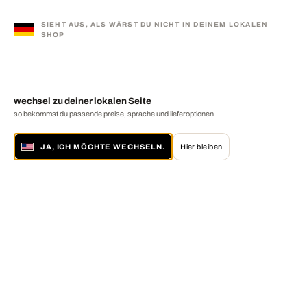
SIEHT AUS, ALS WÄRST DU NICHT IN DEINEM LOKALEN
SHOP
wechsel zu deiner lokalen Seite
so bekommst du passende preise, sprache und lieferoptionen
JA, ICH MÖCHTE WECHSELN.
Hier bleiben