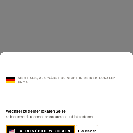
SIEHT AUS, ALS WÄRST DU NICHT IN DEINEM LOKALEN
SHOP
wechsel zu deiner lokalen Seite
so bekommst du passende preise, sprache und lieferoptionen
JA, ICH MÖCHTE WECHSELN.
Hier bleiben