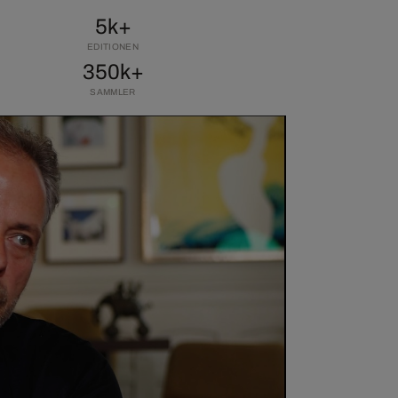
5k+
EDITIONEN
350k+
SAMMLER