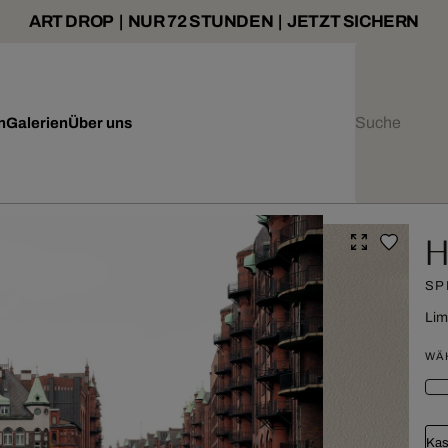
ART DROP | NUR 72 STUNDEN | JETZT SICHERN
n
Galerien
Über uns
H
SP
Lim
WÄ
Kas