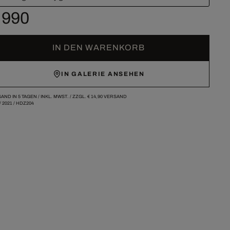
 990
IN DEN WARENKORB
IN GALERIE ANSEHEN
AND IN 5 TAGEN /
INKL. MWST. / ZZGL.
€ 14,90
VERSAND
/
2021
/
HDZ204