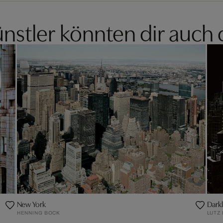
nstler könnten dir auch 
New York
Darkl
HENNING BOCK
LUTZ