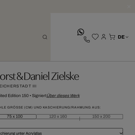
whatsApp
orst & Daniel Zielske
EICHERSTADT III
ited Edition 150
•
Signiert
Über dieses Werk
HLE GRÖSSE (CM) UND KASCHIERUNG/RAHMUNG AUS:
75 x 100
120 x 160
150 x 200
chierung unter Acrylglas