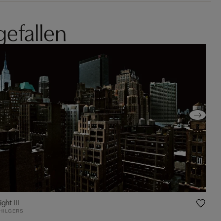
gefallen
ight III
 HILGERS