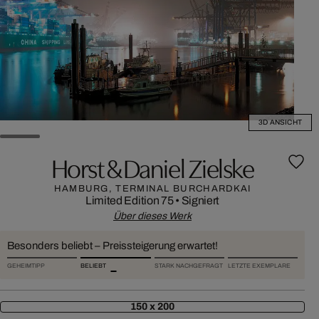
3D ANSICHT
Horst & Daniel Zielske
HAMBURG, TERMINAL BURCHARDKAI
Limited Edition 75
•
Signiert
Über dieses Werk
Besonders beliebt – Preissteigerung erwartet!
GEHEIMTIPP
BELIEBT
STARK NACHGEFRAGT
LETZTE EXEMPLARE
150 x 200