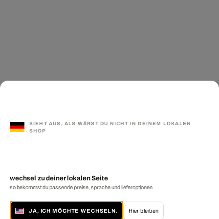
SIEHT AUS, ALS WÄRST DU NICHT IN DEINEM LOKALEN
SHOP
wechsel zu deiner lokalen Seite
so bekommst du passende preise, sprache und lieferoptionen
JA, ICH MÖCHTE WECHSELN.
Hier bleiben