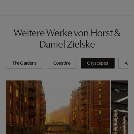
Weitere Werke von Horst &
Daniel Zielske
The Gardens
Coastline
Cityscapes
Artis