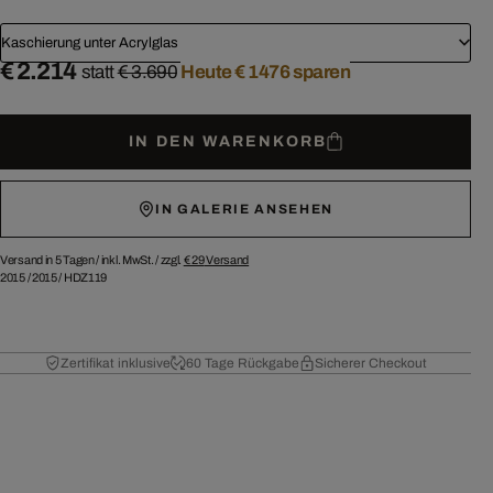
Kaschierung unter Acrylglas
€ 2.214
statt
€ 3.690
Heute € 1476 sparen
IN DEN WARENKORB
IN GALERIE ANSEHEN
Versand in 5 Tagen /
inkl. MwSt. / zzgl.
€ 29
Versand
2015
/
2015
/
HDZ119
Zertifikat inklusive
60 Tage Rückgabe
Sicherer Checkout